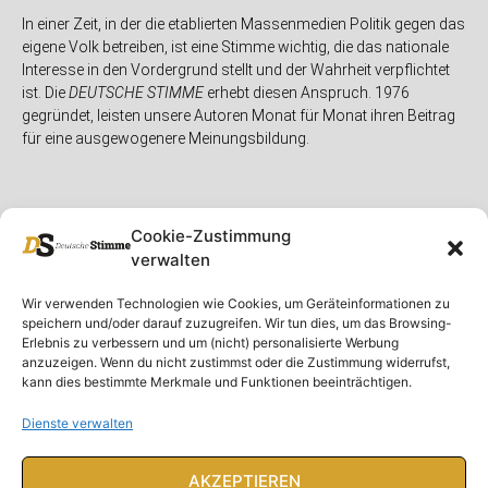
In einer Zeit, in der die etablierten Massenmedien Politik gegen das
eigene Volk betreiben, ist eine Stimme wichtig, die das nationale
Interesse in den Vordergrund stellt und der Wahrheit verpflichtet
ist. Die
DEUTSCHE STIMME
erhebt diesen Anspruch. 1976
gegründet, leisten unsere Autoren Monat für Monat ihren Beitrag
für eine ausgewogenere Meinungsbildung.
Cookie-Zustimmung
verwalten
Unser Magazin
Rubriken
Rechtliches
Wir verwenden Technologien wie Cookies, um Geräteinformationen zu
speichern und/oder darauf zuzugreifen. Wir tun dies, um das Browsing-
Spenden
Deutschland
Rechtliche Hinweise
Erlebnis zu verbessern und um (nicht) personalisierte Werbung
anzuzeigen. Wenn du nicht zustimmst oder die Zustimmung widerrufst,
Ausgaben
Ausland
Impressum
kann dies bestimmte Merkmale und Funktionen beeinträchtigen.
DS-TV
Gespräch
Datenschutzerklärung
Abonnieren
Opposition
Dienste verwalten
Rundbrief
Panorama
Über uns
Feuilleton
AKZEPTIEREN