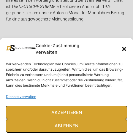
Interesse in den Vordergrund stellt und der Wahrheit verpflichtet
ist. Die
DEUTSCHE STIMME
erhebt diesen Anspruch. 1976
gegründet, leisten unsere Autoren Monat für Monat ihren Beitrag
für eine ausgewogenere Meinungsbildung.
Cookie-Zustimmung
verwalten
Unser Magazin
Rubriken
Rechtliches
Wir verwenden Technologien wie Cookies, um Geräteinformationen zu
speichern und/oder darauf zuzugreifen. Wir tun dies, um das Browsing-
Spenden
Deutschland
Rechtliche Hinweise
Erlebnis zu verbessern und um (nicht) personalisierte Werbung
anzuzeigen. Wenn du nicht zustimmst oder die Zustimmung widerrufst,
Ausgaben
Ausland
Impressum
kann dies bestimmte Merkmale und Funktionen beeinträchtigen.
DS-TV
Gespräch
Datenschutzerklärung
Abonnieren
Opposition
Dienste verwalten
Rundbrief
Panorama
Über uns
Feuilleton
AKZEPTIEREN
Intern
ABLEHNEN