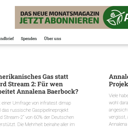
ndbrief
Spenden
Über uns
erikanisches Gas statt
Annal
rd Stream 2: Für wen
Projek
beitet Annalena Baerbock?
Viele ha
wohl dara
t einer Umfrage von infratest dimap
angesicht
d das russische Gaspipelineprojekt
vergisst,
rd Stream-2“ von 60% der Deutschen
Annalena
rstützt. Die Mehrheit beinahe aller im