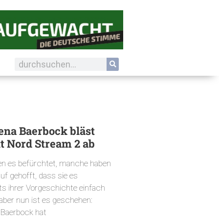
ena Baerbock bläst
t Nord Stream 2 ab
ben es befürchtet, manche haben
uf gehofft, dass sie es
s ihrer Vorgeschichte einfach
 aber nun ist es geschehen:
 Baerbock hat