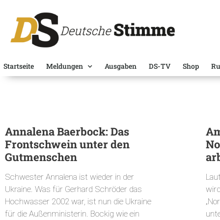
Startseite
Meldungen
Ausgaben
DS-TV
Shop
Ru
Annalena Baerbock: Das
Am
Frontschwein unter den
No
Gutmenschen
ar
Schwester Annalena ist wieder in der
Lau
Ukraine. Was für Gerhard Schröder das
wir
Hochwasser 2002 war, ist nun die Ukraine
„No
für die Außenministerin. Bockig wie ein
unte