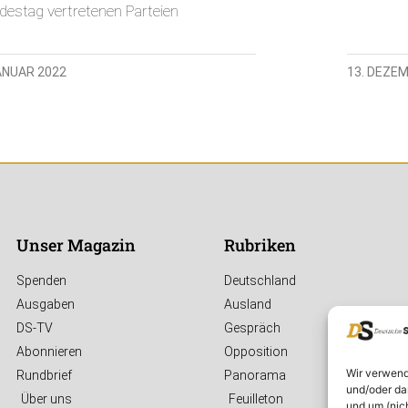
destag vertretenen Parteien
JANUAR 2022
13. DEZE
Unser Magazin
Rubriken
Spenden
Deutschland
Ausgaben
Ausland
DS-TV
Gespräch
Abonnieren
Opposition
Wir verwend
Rundbrief
Panorama
und/oder da
Über uns
Feuilleton
und um (nic