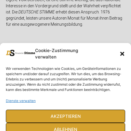
Interesse in den Vordergrund stellt und der Wahrheit verpflichtet
ist. Die
DEUTSCHE STIMME
erhebt diesen Anspruch. 1976
gegründet, leisten unsere Autoren Monat für Monat ihren Beitrag
für eine ausgewogenere Meinungsbildung.
Cookie-Zustimmung
verwalten
Unser Magazin
Rubriken
Rechtliches
Wir verwenden Technologien wie Cookies, um Geräteinformationen zu
speichern und/oder darauf zuzugreifen. Wir tun dies, um das Browsing-
Spenden
Deutschland
Rechtliche Hinweise
Erlebnis zu verbessern und um (nicht) personalisierte Werbung
anzuzeigen. Wenn du nicht zustimmst oder die Zustimmung widerrufst,
Ausgaben
Ausland
Impressum
kann dies bestimmte Merkmale und Funktionen beeinträchtigen.
DS-TV
Gespräch
Datenschutzerklärung
Abonnieren
Opposition
Dienste verwalten
Rundbrief
Panorama
Über uns
Feuilleton
AKZEPTIEREN
Intern
ABLEHNEN