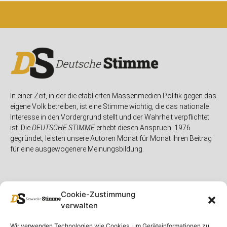
In einer Zeit, in der die etablierten Massenmedien Politik gegen das
eigene Volk betreiben, ist eine Stimme wichtig, die das nationale
Interesse in den Vordergrund stellt und der Wahrheit verpflichtet
ist. Die
DEUTSCHE STIMME
erhebt diesen Anspruch. 1976
gegründet, leisten unsere Autoren Monat für Monat ihren Beitrag
für eine ausgewogenere Meinungsbildung.
Cookie-Zustimmung
verwalten
Unser Magazin
Rubriken
Rechtliches
Wir verwenden Technologien wie Cookies, um Geräteinformationen zu