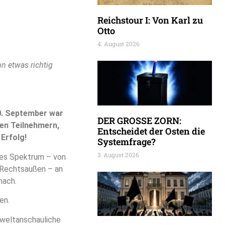
Reichstour I: Von Karl zu
Otto
4. August 2026
 etwas richtig
. September war
DER GROSSE ZORN:
den Teilnehmern,
Entscheidet der Osten die
 Erfolg!
Systemfrage?
3. August 2026
ites Spektrum – von
z Rechtsaußen – an
nach.
en.
e weltanschauliche