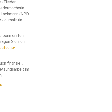
 (Flieder
Liedermacherin
el Lachmann (NPD
 Journalistin
e beim ersten
ragen Sie sich
deutsche-
ch finanziell,
netzungsarbeit im
n:
n/