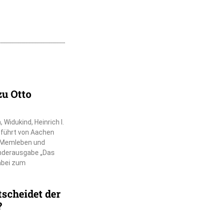
zu Otto
Widukind, Heinrich I.
r führt von Aachen
, Memleben und
nderausgabe „Das
dabei zum
scheidet der
?