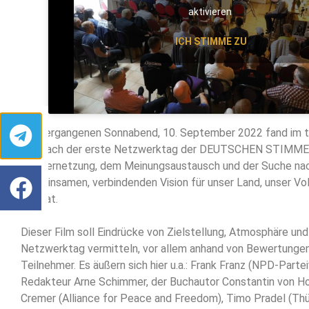
aktivieren
ICH STIMME ZU
Am vergangenen Sonnabend, 10. September 2022 fand im t
Eisenach der erste Netzwerktag der DEUTSCHEN STIMME s
der Vernetzung, dem Meinungsaustausch und der Suche nac
gemeinsamen, verbindenden Vision für unser Land, unser Vo
Heimat.
Dieser Film soll Eindrücke von Zielstellung, Atmosphäre und
Netzwerktag vermitteln, vor allem anhand von Bewertungen
Teilnehmer. Es äußern sich hier u.a.: Frank Franz (NPD-Parte
Redakteur Arne Schimmer, der Buchautor Constantin von Ho
Cremer (Alliance for Peace and Freedom), Timo Pradel (Thü