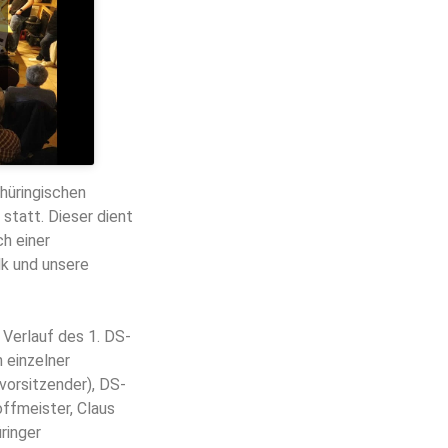
hüringischen
tatt. Dieser dient
h einer
lk und unsere
 Verlauf des 1. DS-
 einzelner
ivorsitzender), DS-
ffmeister, Claus
ringer