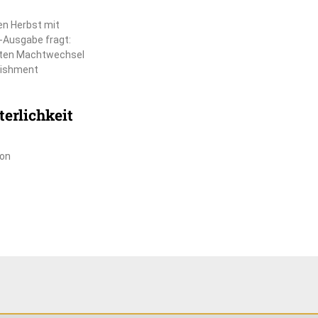
en Herbst mit
-Ausgabe fragt:
chten Machtwechsel
lishment
erlichkeit
ion