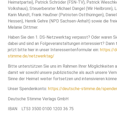
Heimatpartei), Patrick Schröder (FSN-TV), Patrick Wieschke
Volkshaus), Steuerberater Michael Dangel (Wir Heilbronn), 
Karin Mundt, Frank Haußner (Patrioten Ostthüringen), Dani
Hessen), Henrik Gehre (NPD Sachsen-Anhalt) sowie die freie
Melanie Dittmer.
Haben Sie den 1. DS-Netzwerktag verpasst? Oder waren Si
dabei und sind an Folgeveranstaltungen interessiert? Dann t
jetzt bitte hier in unser Interessentenformular ein:
https://
stimme.de/netzwerktag/
Bitte unterstützen Sie uns im Rahmen Ihrer Möglichkeiten au
damit wir sowohl unsere publizistische als auch unsere Ver
Sinne der Heimat weiter fortsetzen und intensivieren könne
Unser Spendenkonto:
https://deutsche-stimme.de/spende
Deutsche Stimme Verlags GmbH
IBAN LT53 3500 0100 1203 36 75