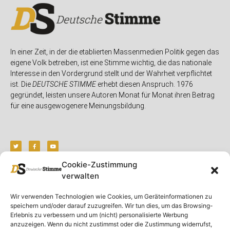
In einer Zeit, in der die etablierten Massenmedien Politik gegen das
eigene Volk betreiben, ist eine Stimme wichtig, die das nationale
Interesse in den Vordergrund stellt und der Wahrheit verpflichtet
ist. Die
DEUTSCHE STIMME
erhebt diesen Anspruch. 1976
gegründet, leisten unsere Autoren Monat für Monat ihren Beitrag
für eine ausgewogenere Meinungsbildung.
Cookie-Zustimmung
verwalten
Unser Magazin
Rubriken
Rechtliches
Wir verwenden Technologien wie Cookies, um Geräteinformationen zu
Spenden
Deutschland
Rechtliche Hinweise
speichern und/oder darauf zuzugreifen. Wir tun dies, um das Browsing-
Ausgaben
Ausland
Impressum
Erlebnis zu verbessern und um (nicht) personalisierte Werbung
anzuzeigen. Wenn du nicht zustimmst oder die Zustimmung widerrufst,
DS-TV
Gespräch
Datenschutzerklärung