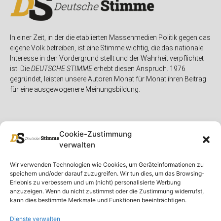
In einer Zeit, in der die etablierten Massenmedien Politik gegen das
eigene Volk betreiben, ist eine Stimme wichtig, die das nationale
Interesse in den Vordergrund stellt und der Wahrheit verpflichtet
ist. Die
DEUTSCHE STIMME
erhebt diesen Anspruch. 1976
gegründet, leisten unsere Autoren Monat für Monat ihren Beitrag
für eine ausgewogenere Meinungsbildung.
Cookie-Zustimmung
verwalten
Unser Magazin
Rubriken
Rechtliches
Wir verwenden Technologien wie Cookies, um Geräteinformationen zu
speichern und/oder darauf zuzugreifen. Wir tun dies, um das Browsing-
Spenden
Deutschland
Rechtliche Hinweise
Erlebnis zu verbessern und um (nicht) personalisierte Werbung
anzuzeigen. Wenn du nicht zustimmst oder die Zustimmung widerrufst,
Ausgaben
Ausland
Impressum
kann dies bestimmte Merkmale und Funktionen beeinträchtigen.
DS-TV
Gespräch
Datenschutzerklärung
Abonnieren
Opposition
Dienste verwalten