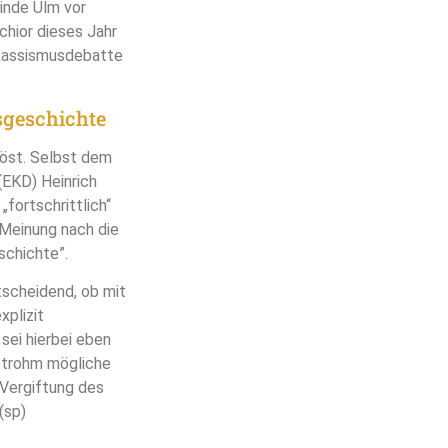
inde Ulm vor
hior dieses Jahr
 Rassismusdebatte
sgeschichte
öst. Selbst dem
(EKD) Heinrich
fortschrittlich“
 Meinung nach die
schichte”.
ntscheidend, ob mit
xplizit
sei hierbei eben
-Strohm mögliche
 Vergiftung des
(sp)