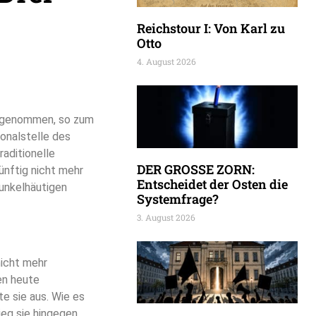
Reichstour I: Von Karl zu
Otto
4. August 2026
n genommen, so zum
ionalstelle des
raditionelle
DER GROSSE ZORN:
ünftig nicht mehr
Entscheidet der Osten die
dunkelhäutigen
Systemfrage?
3. August 2026
nicht mehr
en heute
e sie aus. Wie es
eg sie hingegen.