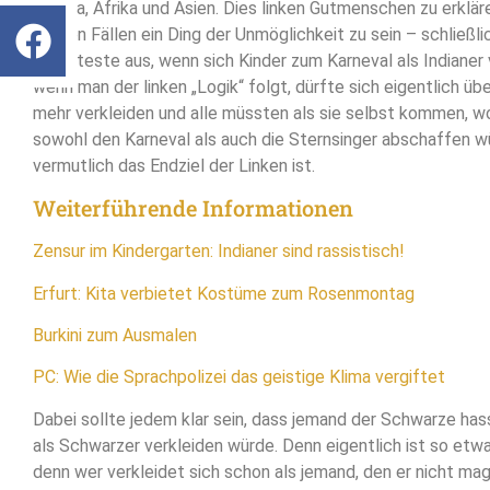
Europa, Afrika und Asien. Dies linken Gutmenschen zu erkläre
einigen Fällen ein Ding der Unmöglichkeit zu sein – schließli
in Proteste aus, wenn sich Kinder zum Karneval als Indianer 
wenn man der linken „Logik“ folgt, dürfte sich eigentlich ü
mehr verkleiden und alle müssten als sie selbst kommen, 
sowohl den Karneval als auch die Sternsinger abschaffen w
vermutlich das Endziel der Linken ist.
Weiterführende Informationen
Zensur im Kindergarten: Indianer sind rassistisch!
Erfurt: Kita verbietet Kostüme zum Rosenmontag
Burkini zum Ausmalen
PC: Wie die Sprachpolizei das geistige Klima vergiftet
Dabei sollte jedem klar sein, dass jemand der Schwarze has
als Schwarzer verkleiden würde. Denn eigentlich ist so etw
denn wer verkleidet sich schon als jemand, den er nicht m