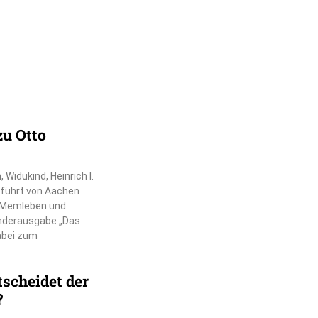
zu Otto
Widukind, Heinrich I.
r führt von Aachen
, Memleben und
nderausgabe „Das
dabei zum
scheidet der
?