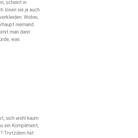
n, scheint in
ch lösen sie ja auch
verkleiden. Wobei,
berhaupt niemand
womit man dann
ürde, was
st, sich wohl kaum
as ein Kompliment,
ag? Trotzdem hat