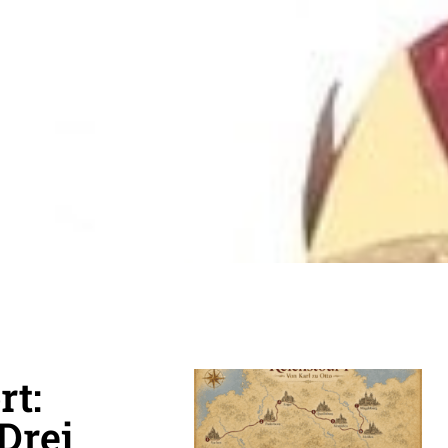
rt:
Drei