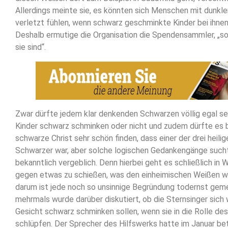
Allerdings meinte sie, es könnten sich Menschen mit dunkl
verletzt fühlen, wenn schwarz geschminkte Kinder bei ihnen 
Deshalb ermutige die Organisation die Spendensammler, „
sie sind“.
Zwar dürfte jedem klar denkenden Schwarzen völlig egal sei
Kinder schwarz schminken oder nicht und zudem dürfte es 
schwarze Christ sehr schön finden, dass einer der drei heilig
Schwarzer war, aber solche logischen Gedankengänge sucht
bekanntlich vergeblich. Denn hierbei geht es schließlich in 
gegen etwas zu schießen, was den einheimischen Weißen wi
darum ist jede noch so unsinnige Begründung todernst geme
mehrmals wurde darüber diskutiert, ob die Sternsinger sich 
Gesicht schwarz schminken sollen, wenn sie in die Rolle de
schlüpfen. Der Sprecher des Hilfswerks hatte im Januar bet