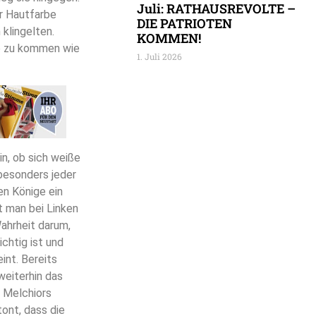
Juli: RATHAUSREVOLTE –
er Hautfarbe
DIE PATRIOTEN
klingelten.
KOMMEN!
so zu kommen wie
1. Juli 2026
n, ob sich weiße
besonders jeder
en Könige ein
 man bei Linken
Wahrheit darum,
chtig ist und
int. Bereits
weiterhin das
s Melchiors
ont, dass die