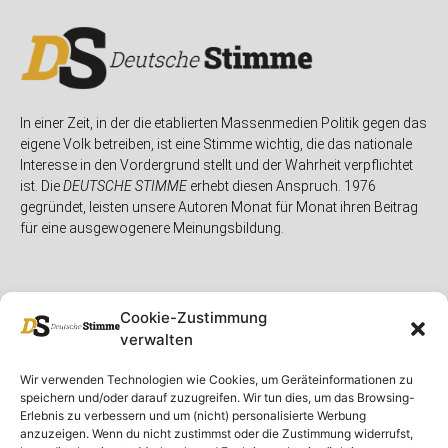
In einer Zeit, in der die etablierten Massenmedien Politik gegen das
eigene Volk betreiben, ist eine Stimme wichtig, die das nationale
Interesse in den Vordergrund stellt und der Wahrheit verpflichtet
ist. Die
DEUTSCHE STIMME
erhebt diesen Anspruch. 1976
gegründet, leisten unsere Autoren Monat für Monat ihren Beitrag
für eine ausgewogenere Meinungsbildung.
Cookie-Zustimmung
verwalten
Unser Magazin
Rubriken
Rechtliches
Wir verwenden Technologien wie Cookies, um Geräteinformationen zu
speichern und/oder darauf zuzugreifen. Wir tun dies, um das Browsing-
Spenden
Deutschland
Rechtliche Hinweise
Erlebnis zu verbessern und um (nicht) personalisierte Werbung
anzuzeigen. Wenn du nicht zustimmst oder die Zustimmung widerrufst,
Ausgaben
Ausland
Impressum