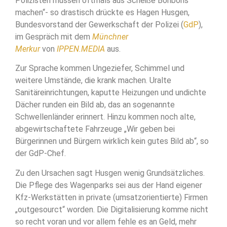
Polizisten müssen oftmals aus Scheiße Bonbons
machen“- so drastisch drückte es Hagen Husgen,
Bundesvorstand der Gewerkschaft der Polizei (
GdP
),
im Gespräch mit dem
Münchner
Merkur
von
IPPEN.MEDIA
aus.
Zur Sprache kommen Ungeziefer, Schimmel und
weitere Umstände, die krank machen. Uralte
Sanitäreinrichtungen, kaputte Heizungen und undichte
Dächer runden ein Bild ab, das an sogenannte
Schwellenländer erinnert. Hinzu kommen noch alte,
abgewirtschaftete Fahrzeuge „Wir geben bei
Bürgerinnen und Bürgern wirklich kein gutes Bild ab“, so
der GdP-Chef.
Zu den Ursachen sagt Husgen wenig Grundsätzliches.
Die Pflege des Wagenparks sei aus der Hand eigener
Kfz-Werkstätten in private (umsatzorientierte) Firmen
„outgesourct“ worden. Die Digitalisierung komme nicht
so recht voran und vor allem fehle es an Geld, mehr