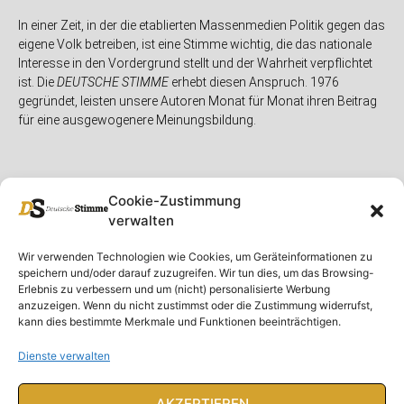
In einer Zeit, in der die etablierten Massenmedien Politik gegen das
eigene Volk betreiben, ist eine Stimme wichtig, die das nationale
Interesse in den Vordergrund stellt und der Wahrheit verpflichtet
ist. Die
DEUTSCHE STIMME
erhebt diesen Anspruch. 1976
gegründet, leisten unsere Autoren Monat für Monat ihren Beitrag
für eine ausgewogenere Meinungsbildung.
Cookie-Zustimmung
verwalten
Unser Magazin
Rubriken
Rechtliches
Wir verwenden Technologien wie Cookies, um Geräteinformationen zu
speichern und/oder darauf zuzugreifen. Wir tun dies, um das Browsing-
Spenden
Deutschland
Rechtliche Hinweise
Erlebnis zu verbessern und um (nicht) personalisierte Werbung
anzuzeigen. Wenn du nicht zustimmst oder die Zustimmung widerrufst,
Ausgaben
Ausland
Impressum
kann dies bestimmte Merkmale und Funktionen beeinträchtigen.
DS-TV
Gespräch
Datenschutzerklärung
Abonnieren
Opposition
Dienste verwalten
Rundbrief
Panorama
Über uns
Feuilleton
AKZEPTIEREN