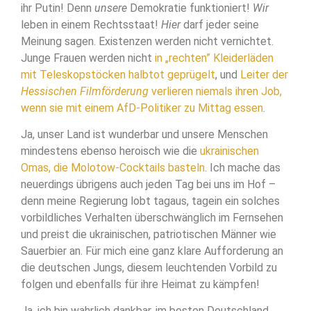
ihr Putin! Denn
unsere
Demokratie funktioniert!
Wir
leben in einem Rechtsstaat!
Hier
darf jeder seine
Meinung sagen. Existenzen werden nicht vernichtet.
Junge Frauen werden nicht
in „rechten” Kleiderläden
mit Teleskopstöcken halbtot geprügelt
, und
Leiter der
Hessischen Filmförderung
verlieren niemals ihren Job,
wenn sie mit einem AfD-Politiker zu Mittag essen
.
Ja, unser Land ist wunderbar und unsere Menschen
mindestens ebenso heroisch wie die
ukrainischen
Omas, die Molotow-Cocktails basteln
. Ich mache das
neuerdings übrigens auch jeden Tag bei uns im Hof –
denn meine Regierung lobt tagaus, tagein ein solches
vorbildliches Verhalten überschwänglich im Fernsehen
und preist die ukrainischen, patriotischen Männer wie
Sauerbier an. Für mich eine ganz klare Aufforderung an
die deutschen Jungs, diesem leuchtenden Vorbild zu
folgen und ebenfalls für ihre Heimat zu kämpfen!
Ja, ich bin wahrlich dankbar, im besten Deutschland