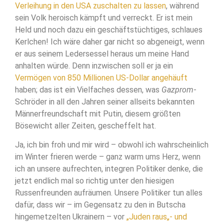
Verleihung in den USA zuschalten zu lassen
, während
sein Volk heroisch kämpft und verreckt. Er ist mein
Held und noch dazu ein geschäftstüchtiges, schlaues
Kerlchen! Ich wäre daher gar nicht so abgeneigt, wenn
er aus seinem Ledersessel heraus um meine Hand
anhalten würde. Denn inzwischen soll er ja ein
Vermögen von 850 Millionen US-Dollar angehäuft
haben; das ist ein Vielfaches dessen, was
Gazprom
-
Schröder in all den Jahren seiner allseits bekannten
Männerfreundschaft mit Putin, diesem größten
Bösewicht aller Zeiten, gescheffelt hat.
Ja, ich bin froh und mir wird – obwohl ich wahrscheinlich
im Winter frieren werde – ganz warm ums Herz, wenn
ich an unsere aufrechten, integren Politiker denke, die
jetzt endlich mal so richtig unter den hiesigen
Russenfreunden aufräumen. Unsere Politiker tun alles
dafür, dass wir – im Gegensatz zu den in Butscha
hingemetzelten Ukrainern – vor
„Juden raus„- und