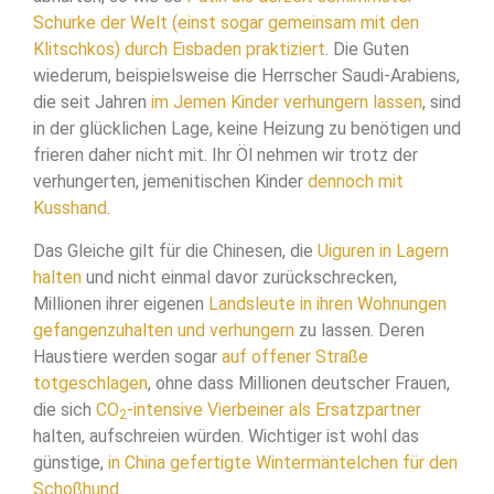
Schurke der Welt (einst sogar gemeinsam mit den
Klitschkos) durch Eisbaden praktiziert
. Die Guten
wiederum, beispielsweise die Herrscher Saudi-Arabiens,
die seit Jahren
im Jemen Kinder verhungern lassen
, sind
in der glücklichen Lage, keine Heizung zu benötigen und
frieren daher nicht mit. Ihr Öl nehmen wir trotz der
verhungerten, jemenitischen Kinder
dennoch mit
Kusshand
.
Das Gleiche gilt für die Chinesen, die
Uiguren in Lagern
halten
und nicht einmal davor zurückschrecken,
Millionen ihrer eigenen
Landsleute in ihren Wohnungen
gefangenzuhalten und verhungern
zu lassen. Deren
Haustiere werden sogar
auf offener Straße
totgeschlagen
, ohne dass Millionen deutscher Frauen,
die sich
CO
-intensive Vierbeiner als Ersatzpartner
2
halten, aufschreien würden. Wichtiger ist wohl das
günstige,
in China gefertigte Wintermäntelchen für den
Schoßhund
.