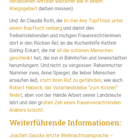
verlassenen Ahrtaler weiterhin wie in einem
Kriegsgebiet
darben müssen).
Und: An Claudia Roth, die
im Iran ihre Topffrisur unter
einem Kopftuch verbarg
und damit den
freiheitsliebenden und mutigen Frauenrechtlerinnen
dort in den Rücken fiel; an die Küchenhilfe Kathrin
Göring-Eckart, die mir
all die schönen Menschen
geschenkt
hat, die nun in Bahnhöfen und Innenstädten
herumlungern. Und nicht zu vergessen: Rabenmutter
Nummer zwei, Anne Spiegel, die lieber Menschen
ersaufen ließ,
statt ihren Ruf zu gefährden
, wie auch
Robert Habeck, der Vaterlandsliebe “
zum Kotzen
”
findet
, aber von der Hände Arbeit seiner Landsleute
lebt und den gr
oßen Zeh eines frauenverachtenden
Arabers lutscht
.
Weiterführende Informationen:
Joachim Gaucks letzte Weihnachtsansprache –