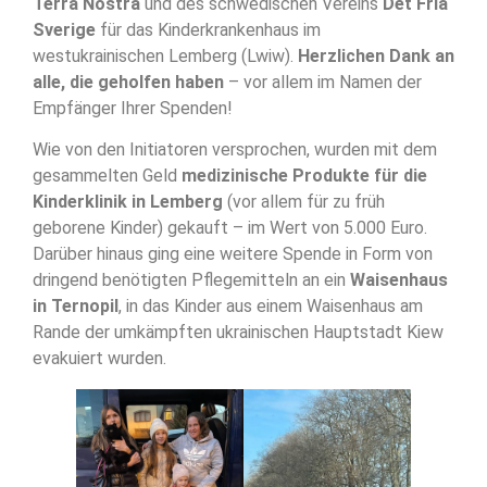
Terra Nostra
und des schwedischen Vereins
Det Fria
Sverige
für das Kinderkrankenhaus im
westukrainischen Lemberg (Lwiw).
Herzlichen Dank an
alle, die geholfen haben
– vor allem im Namen der
Empfänger Ihrer Spenden!
Wie von den Initiatoren versprochen, wurden mit dem
gesammelten Geld
medizinische Produkte für die
Kinderklinik in Lemberg
(vor allem für zu früh
geborene Kinder) gekauft – im Wert von 5.000 Euro.
Darüber hinaus ging eine weitere Spende in Form von
dringend benötigten Pflegemitteln an ein
Waisenhaus
in Ternopil
, in das Kinder aus einem Waisenhaus am
Rande der umkämpften ukrainischen Hauptstadt Kiew
evakuiert wurden.