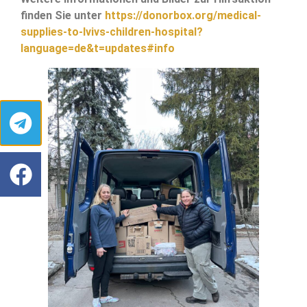
finden Sie unter
https://donorbox.org/medical-
supplies-to-lvivs-children-hospital?
language=de&t=updates#info