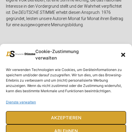
eigene Volk betreiben, ist eine Stimme wichtig, die das nationale
Interesse in den Vordergrund stellt und der Wahrheit verpflichtet
ist. Die
DEUTSCHE STIMME
erhebt diesen Anspruch. 1976
gegründet, leisten unsere Autoren Monat für Monat ihren Beitrag
für eine ausgewogenere Meinungsbildung.
Cookie-Zustimmung
verwalten
Unser Magazin
Rubriken
Rechtliches
Wir verwenden Technologien wie Cookies, um Geräteinformationen zu
speichern und/oder darauf zuzugreifen. Wir tun dies, um das Browsing-
Spenden
Deutschland
Rechtliche Hinweise
Erlebnis zu verbessern und um (nicht) personalisierte Werbung
anzuzeigen. Wenn du nicht zustimmst oder die Zustimmung widerrufst,
Ausgaben
Ausland
Impressum
kann dies bestimmte Merkmale und Funktionen beeinträchtigen.
DS-TV
Gespräch
Datenschutzerklärung
Abonnieren
Opposition
Dienste verwalten
Rundbrief
Panorama
Über uns
Feuilleton
AKZEPTIEREN
Intern
ABLEHNEN