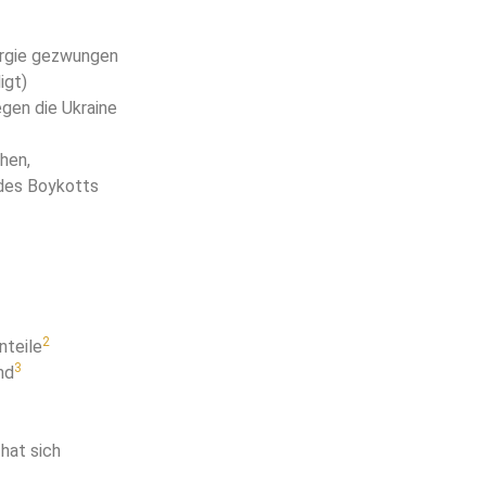
ergie gezwungen
igt)
egen die Ukraine
hen,
des Boykotts
2
nteile
3
nd
hat sich