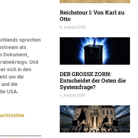
Reichstour I: Von Karl zu
Otto
4. August 2026
schlands sprechen
nstream als
in Dokument,
krainekriegs. Und
at sich in den
DER GROSSE ZORN:
eht um die
Entscheidet der Osten die
 und die
Systemfrage?
die USA.
3. August 2026
achtonline