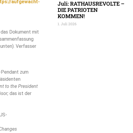
tps://aufgewacht-
Juli: RATHAUSREVOLTE –
DIE PATRIOTEN
KOMMEN!
1. Juli 2026
– das Dokument mit
 Zusammenfassung
unten). Verfasser
US-Pendant zum
äsidenten
nt to the President
isor;
das ist der
 US-
Changes