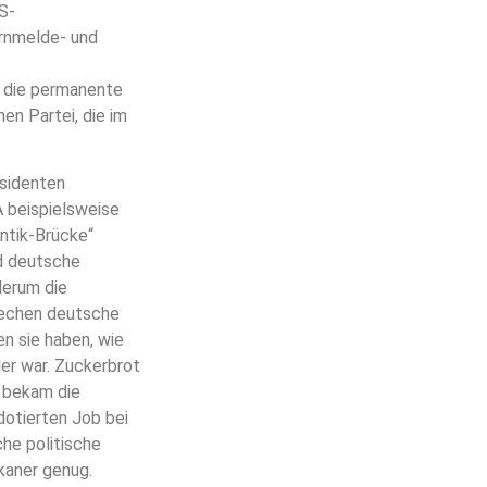
US-
ernmelde- und
t die permanente
en Partei, die im
äsidenten
A beispielsweise
ntik-Brücke“
d deutsche
derum die
rechen deutsche
en sie haben, wie
er war. Zuckerbrot
t bekam die
dotierten Job bei
he politische
kaner genug.