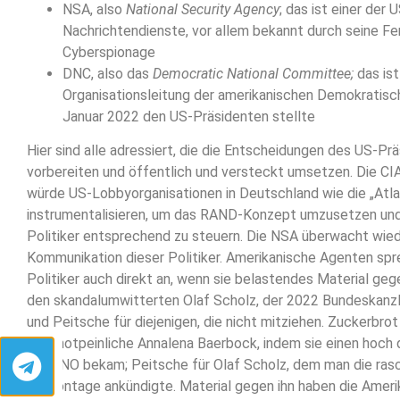
NSA, also
National Security Agency
; das ist einer der 
Nachrichtendienste, vor allem bekannt durch seine F
Cyberspionage
DNC, also das
Democratic National Committee;
das is
Organisationsleitung der amerikanischen Demokratisch
Januar 2022 den US-Präsidenten stellte
Hier sind alle adressiert, die die Entscheidungen des US-Pr
vorbereiten und öffentlich und versteckt umsetzen. Die CI
würde US-Lobbyorganisationen in Deutschland wie die „Atla
instrumentalisieren, um das RAND-Konzept umzusetzen un
Politiker entsprechend zu steuern. Die NSA überwacht wie
Kommunikation dieser Politiker. Amerikanische Agenten sp
Politiker auch direkt an, wenn sie belastendes Material geg
den skandalumwitterten Olaf Scholz, der 2022 Bundeskanzl
und Peitsche für diejenigen, die nicht mitziehen. Zuckerbro
hochnotpeinliche Annalena Baerbock, indem sie einen hoch 
der UNO bekam; Peitsche für Olaf Scholz, dem man die rasc
Demontage ankündigte. Material gegen ihn haben die Ameri