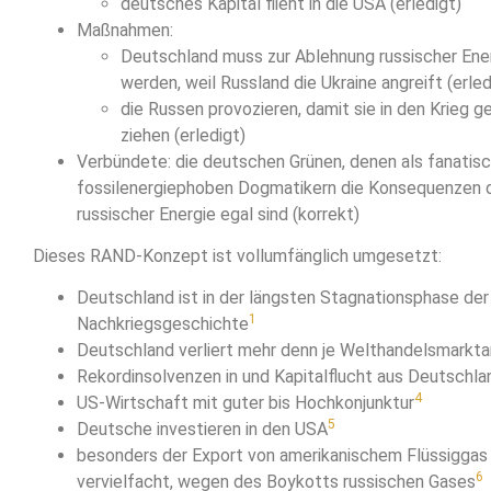
deutsches Kapital flieht in die USA (erledigt)
Maßnahmen:
Deutschland muss zur Ablehnung russischer En
werden, weil Russland die Ukraine angreift (erled
die Russen provozieren, damit sie in den Krieg g
ziehen (erledigt)
Verbündete: die deutschen Grünen, denen als fanatisc
fossilenergiephoben Dogmatikern die Konsequenzen 
russischer Energie egal sind (korrekt)
Dieses RAND-Konzept ist vollumfänglich umgesetzt:
Deutschland ist in der längsten Stagnationsphase der
1
Nachkriegsgeschichte
Deutschland verliert mehr denn je Welthandelsmarkta
Rekordinsolvenzen in und Kapitalflucht aus Deutschla
4
US-Wirtschaft mit guter bis Hochkonjunktur
5
Deutsche investieren in den USA
besonders der Export von amerikanischem Flüssiggas 
6
vervielfacht, wegen des Boykotts russischen Gases