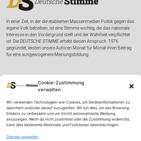
In einer Zeit, in der die etablierten Massenmedien Politik gegen das
eigene Volk betreiben, ist eine Stimme wichtig, die das nationale
Interesse in den Vordergrund stellt und der Wahrheit verpflichtet
ist. Die
DEUTSCHE STIMME
erhebt diesen Anspruch. 1976
gegründet, leisten unsere Autoren Monat für Monat ihren Beitrag
für eine ausgewogenere Meinungsbildung.
Cookie-Zustimmung
verwalten
Unser Magazin
Rubriken
Rechtliches
Wir verwenden Technologien wie Cookies, um Geräteinformationen zu
speichern und/oder darauf zuzugreifen. Wir tun dies, um das Browsing-
Spenden
Deutschland
Rechtliche Hinweise
Erlebnis zu verbessern und um (nicht) personalisierte Werbung
anzuzeigen. Wenn du nicht zustimmst oder die Zustimmung widerrufst,
Ausgaben
Ausland
Impressum
kann dies bestimmte Merkmale und Funktionen beeinträchtigen.
DS-TV
Gespräch
Datenschutzerklärung
Abonnieren
Opposition
Dienste verwalten