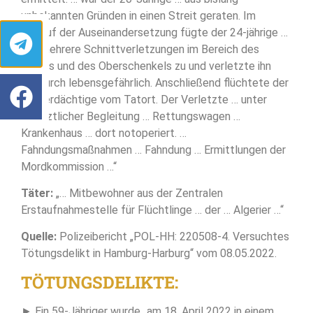
unbekannten Gründen in einen Streit geraten. Im
Verlauf der Auseinandersetzung fügte der 24-jährige …
ihm mehrere Schnittverletzungen im Bereich des
Halses und des Oberschenkels zu und verletzte ihn
hierdurch lebensgefährlich. Anschließend flüchtete der
Tatverdächtige vom Tatort. Der Verletzte … unter
notärztlicher Begleitung … Rettungswagen …
Krankenhaus … dort notoperiert. …
Fahndungsmaßnahmen … Fahndung … Ermittlungen der
Mordkommission …“
Täter:
„… Mitbewohner aus der Zentralen
Erstaufnahmestelle für Flüchtlinge … der … Algerier …“
Quelle:
Polizeibericht „POL-HH: 220508-4. Versuchtes
Tötungsdelikt in Hamburg-Harburg“ vom 08.05.2022.
TÖTUNGSDELIKTE:
► Ein 59-Jähriger wurde „am 18. April 2022 in einem