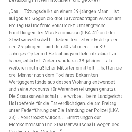
Betäubungsmitteln intoxikiert“ und getötet!
„Das … Tötungsdelikt an einem 39-jährigen Mann … ist
aufgeklärt. Gegen die drei Tatverdächtigen wurden am
Freitag Haftbefehle vollstreckt. Umfangreiche
Ermittlungen der Mordkommission (LKA 41) und der
Staatsanwaltschaft … haben den Tatverdacht gegen
den 25-jährigen … und den 40-Jährigen …, ihr 39-
Jähriges Opfer mit Betäubungsmitteln intoxikiert zu
haben, erhärtet. Zudem wurde ein 38-jähriger … als
weiterer mutmaßlicher Mittäter ermittelt. … hatten die
drei Männer nach dem Tod ihres Bekannten
Wertgegenstände aus dessen Wohnung entwendet
und seine Accounts für Warenbestellungen genutzt.
Die Staatsanwaltschaft … erwirkte … beim Landgericht
Haftbefehle für die Tatverdächtigen, die am Freitag
unter Federführung der Zielfahndung der Polizei (LKA
23) … vollstreckt wurden. … Ermittlungen der
Mordkommission und Staatsanwaltschaft wegen des
Verdachts des Mordes …“