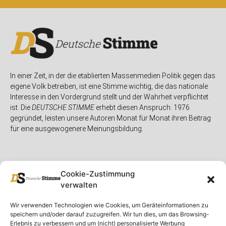
In einer Zeit, in der die etablierten Massenmedien Politik gegen das
eigene Volk betreiben, ist eine Stimme wichtig, die das nationale
Interesse in den Vordergrund stellt und der Wahrheit verpflichtet
ist. Die
DEUTSCHE STIMME
erhebt diesen Anspruch. 1976
gegründet, leisten unsere Autoren Monat für Monat ihren Beitrag
für eine ausgewogenere Meinungsbildung.
Cookie-Zustimmung
verwalten
Unser Magazin
Rubriken
Rechtliches
Wir verwenden Technologien wie Cookies, um Geräteinformationen zu
speichern und/oder darauf zuzugreifen. Wir tun dies, um das Browsing-
Spenden
Deutschland
Rechtliche Hinweise
Erlebnis zu verbessern und um (nicht) personalisierte Werbung