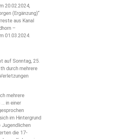
m 20.02.2024,
orgen (Ergänzung)“
reste aus Kanal
dhorn –
m 01.03.2024.
ht auf Sonntag, 25.
ath durch mehrere
 Verletzungen
rch mehrere
… in einer
ngesprochen
sich im Hintergrund
e Jugendlichen
erten die 17-