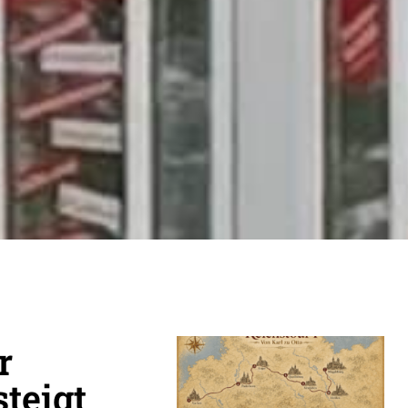
r
steigt