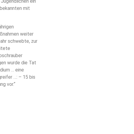
 Jugendlichen ein
nbekannten mit
ährigen
Maßnahmen weiter
fahr schwebte, zur
itete
ubschrauber
gen wurde die Tat
idium … eine
eifer …: – 15 bis
ng vor.“