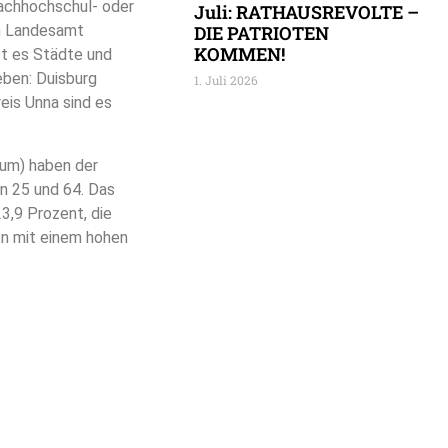
, Fachhochschul- oder
Juli: RATHAUSREVOLTE –
en Landesamt
DIE PATRIOTEN
KOMMEN!
bt es Städte und
eben: Duisburg
1. Juli 2026
eis Unna sind es
ium) haben der
n 25 und 64. Das
3,9 Prozent, die
en mit einem hohen