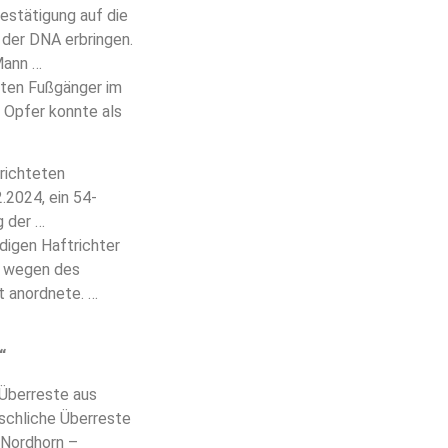
estätigung auf die
 der DNA erbringen.
Mann …
tten Fußgänger im
 Opfer konnte als
erichteten
2024, ein 54-
g der …
igen Haftrichter
l wegen des
t anordnete. …
“
 Überreste aus
schliche Überreste
 Nordhorn –