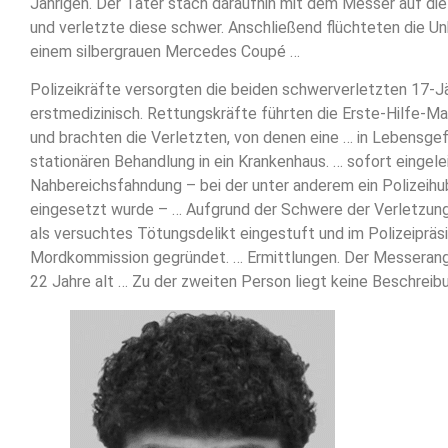
Jährigen. Der Täter stach daraufhin mit dem Messer auf die
und verletzte diese schwer. Anschließend flüchteten die U
einem silbergrauen Mercedes Coupé …
Polizeikräfte versorgten die beiden schwerverletzten 17-J
erstmedizinisch. Rettungskräfte führten die Erste-Hilfe-
und brachten die Verletzten, von denen eine … in Lebensge
stationären Behandlung in ein Krankenhaus. … sofort eingele
Nahbereichsfahndung – bei der unter anderem ein Polizeih
eingesetzt wurde – … Aufgrund der Schwere der Verletzun
als versuchtes Tötungsdelikt eingestuft und im Polizeipräs
Mordkommission gegründet. … Ermittlungen. Der Messerangr
22 Jahre alt … Zu der zweiten Person liegt keine Beschreibu