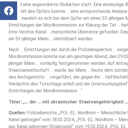
… fand eine angeordnete Obduktion statt. Eine eindeutige B
Identität des Opfers konnte … eine entsprechende Analyse
Somit handelt es sich bei dem Opfer um einen 53-jährigen 
Ermittlungen der Mordkommission zur Klärung der Tat … ha
Ems-Vechte-Kanal … menschliche Überreste gefunden. Das
ein 53-jähriger Mann … identifiziert werden.
Nach … Ermittlungen der durch die Polizeiinspektion … eing
Mordkommission konnte nun am gestrigen Abend, den 29.02.
jähriger Mann … vorläufig festgenommen werden. Auf Antra
Staatsanwaltschaft … wurde der Mann … heute dem zuständ
des Amtsgerichts … vorgeführt, der gegen ihn … Haftbefeh
Verdachts des Totschlags erließ und die Untersuchungshaf
Ermittlungen der Mordkommission …“
Täter: „… der … mit ukrainischer Staatsangehörigkeit …
Quellen:
Polizeiberichte „POL-EL: Nordhorn – Menschliche
Kanal geborgen“ vom 18.02.2024, „POL-EL: Nordhorn – Men
aus Kanal geborgen (Ergänzung)“ vom 19.02.2024, „POL-EL: