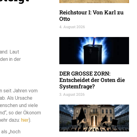
Reichstour I: Von Karl zu
Otto
4. August 2026
and. Laut
den in der
DER GROSSE ZORN:
Entscheidet der Osten die
Systemfrage?
n seit Jahren vom
3. August 2026
ab. Als Ursache
Menschen und viele
ind“, so der Ökonom
mehr dazu:
hier
).
 als „hoch