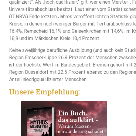
qualifiziert“. Als „hoch qualifiziert“ gilt, wer einen Meister-
Universitätsabschluss besitzt. Laut einer vom Statistisch
(IT.NRW) Ende letzten Jahres veröffentlichten Statistik gi
Kreise, in denen noch weniger Bürger mit Tertiärabschluss l
16,4%, Remscheid 16,1% und Gelsenkirchen mit 14,6%; im Kr
18,9 und im Märkischen Kreis 18,4 Prozent.
Keine zweijährige berufliche Ausbildung (und auch kein Stud
Region Emscher-Lippe 26,8 Prozent der Menschen zwische
ist der höchste Wert im Bundesgebiet. Bremen gehört mit 2
Region Düsseldorf mit 22,5 Prozent ebenso zu den Region
Anteil niedrigqualifizierter Menschen.
Unsere Empfehlung: