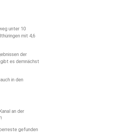
weg unter 10
dthüringen mit 4,6
gebnissen der
t gibt es demnächst
 auch in den
Kanal an der
!
berreste gefunden