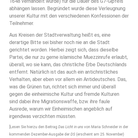
1648 verhandelt wurde) für die Dauer des G7-Gipfels
abhängen lassen. Begründet wurde diese Verleugnung
unserer Kultur mit den verschiedenen Konfessionen der
Teilnehmer.
Aus Kreisen der Stadtverwaltung heißt es, eine
derartige Bitte sei bisher noch nie an die Stadt
gerichtet worden. Hierbei zeigt sich, dass dieselbe
Partei, die nur zu gerne islamische Muezzinrufe erlaubt,
überall, wo sie kann, das christliche Erbe Deutschlands
entfernt. Natürlich ist das auch ein antichristliches
Verhalten, aber eben vor allem ein Antideutsches. Das,
was die Grünen tun, richtet sich immer und überall
gegen die einheimische Kultur und fremde Kulturen
sind dabei ihre Migrationswaffe, bzw. ihre faule
Ausrede, warum wir Einheimischen angeblich auf
irgendwas verzichten müssten.
[Lesen Sie hierzu den Beitrag
Das Licht in uns
von Maria Schneider in der
kommenden Dezember-Ausgabe der
DS
(erscheint am 25. November)