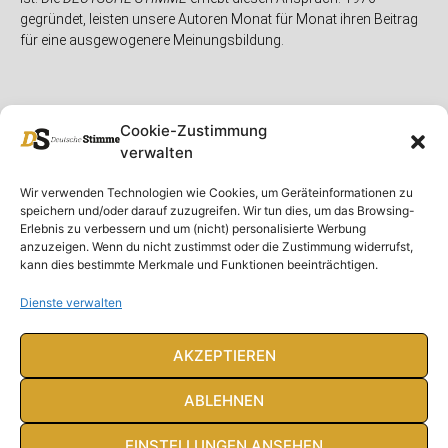
gegründet, leisten unsere Autoren Monat für Monat ihren Beitrag
für eine ausgewogenere Meinungsbildung.
Cookie-Zustimmung
verwalten
Unser Magazin
Rubriken
Rechtliches
Wir verwenden Technologien wie Cookies, um Geräteinformationen zu
speichern und/oder darauf zuzugreifen. Wir tun dies, um das Browsing-
Spenden
Deutschland
Rechtliche Hinweise
Erlebnis zu verbessern und um (nicht) personalisierte Werbung
anzuzeigen. Wenn du nicht zustimmst oder die Zustimmung widerrufst,
Ausgaben
Ausland
Impressum
kann dies bestimmte Merkmale und Funktionen beeinträchtigen.
DS-TV
Gespräch
Datenschutzerklärung
Abonnieren
Opposition
Dienste verwalten
Rundbrief
Panorama
Über uns
Feuilleton
AKZEPTIEREN
Intern
ABLEHNEN
EINSTELLUNGEN ANSEHEN