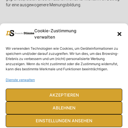
für eine ausgewogenere Meinungsbildung.
Cookie-Zustimmung
verwalten
Unser Magazin
Rubriken
Rechtliches
Wir verwenden Technologien wie Cookies, um Geräteinformationen zu
speichern und/oder darauf zuzugreifen. Wir tun dies, um das Browsing-
Spenden
Deutschland
Rechtliche Hinweise
Erlebnis zu verbessern und um (nicht) personalisierte Werbung
anzuzeigen. Wenn du nicht zustimmst oder die Zustimmung widerrufst,
Ausgaben
Ausland
Impressum
kann dies bestimmte Merkmale und Funktionen beeinträchtigen.
DS-TV
Gespräch
Datenschutzerklärung
Abonnieren
Opposition
Dienste verwalten
Rundbrief
Panorama
Über uns
Feuilleton
AKZEPTIEREN
Intern
ABLEHNEN
EINSTELLUNGEN ANSEHEN
© Deutsche Stimme 2020. Alle Rechte vorbehalten