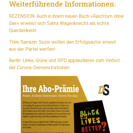
Weiterführende Informationen:
REZENSION: Auch in ihrem neuen Buch »Reichtum ohne
Gier« erweist sich Sahra Wagenknecht als echte
Querdenkerin
Thilo Sarrazin: Sozis wollen den Erfolgsautor erneut
aus der Partei werfen!
Berlin: Linke, Grüne und SPD applaudieren zum Verbot
der Corona-Demonstrationen