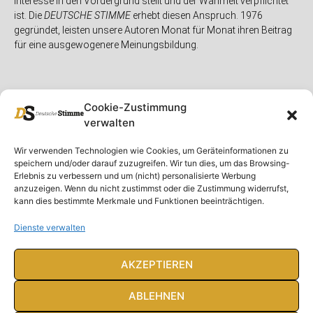
Interesse in den Vordergrund stellt und der Wahrheit verpflichtet
ist. Die
DEUTSCHE STIMME
erhebt diesen Anspruch. 1976
gegründet, leisten unsere Autoren Monat für Monat ihren Beitrag
für eine ausgewogenere Meinungsbildung.
Cookie-Zustimmung
verwalten
Unser Magazin
Rubriken
Rechtliches
Wir verwenden Technologien wie Cookies, um Geräteinformationen zu
speichern und/oder darauf zuzugreifen. Wir tun dies, um das Browsing-
Spenden
Deutschland
Rechtliche Hinweise
Erlebnis zu verbessern und um (nicht) personalisierte Werbung
anzuzeigen. Wenn du nicht zustimmst oder die Zustimmung widerrufst,
Ausgaben
Ausland
Impressum
kann dies bestimmte Merkmale und Funktionen beeinträchtigen.
DS-TV
Gespräch
Datenschutzerklärung
Abonnieren
Opposition
Dienste verwalten
Rundbrief
Panorama
Über uns
Feuilleton
AKZEPTIEREN
Intern
ABLEHNEN