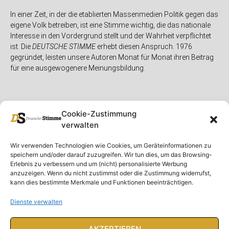
In einer Zeit, in der die etablierten Massenmedien Politik gegen das
eigene Volk betreiben, ist eine Stimme wichtig, die das nationale
Interesse in den Vordergrund stellt und der Wahrheit verpflichtet
ist. Die
DEUTSCHE STIMME
erhebt diesen Anspruch. 1976
gegründet, leisten unsere Autoren Monat für Monat ihren Beitrag
für eine ausgewogenere Meinungsbildung.
Cookie-Zustimmung
verwalten
Unser Magazin
Rubriken
Rechtliches
Wir verwenden Technologien wie Cookies, um Geräteinformationen zu
speichern und/oder darauf zuzugreifen. Wir tun dies, um das Browsing-
Spenden
Deutschland
Rechtliche Hinweise
Erlebnis zu verbessern und um (nicht) personalisierte Werbung
anzuzeigen. Wenn du nicht zustimmst oder die Zustimmung widerrufst,
Ausgaben
Ausland
Impressum
kann dies bestimmte Merkmale und Funktionen beeinträchtigen.
DS-TV
Gespräch
Datenschutzerklärung
Abonnieren
Opposition
Dienste verwalten
Rundbrief
Panorama
Über uns
Feuilleton
AKZEPTIEREN