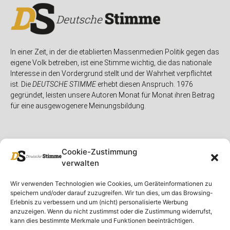
In einer Zeit, in der die etablierten Massenmedien Politik gegen das
eigene Volk betreiben, ist eine Stimme wichtig, die das nationale
Interesse in den Vordergrund stellt und der Wahrheit verpflichtet
ist. Die
DEUTSCHE STIMME
erhebt diesen Anspruch. 1976
gegründet, leisten unsere Autoren Monat für Monat ihren Beitrag
für eine ausgewogenere Meinungsbildung.
Cookie-Zustimmung
verwalten
Unser Magazin
Rubriken
Rechtliches
Wir verwenden Technologien wie Cookies, um Geräteinformationen zu
speichern und/oder darauf zuzugreifen. Wir tun dies, um das Browsing-
Spenden
Deutschland
Rechtliche Hinweise
Erlebnis zu verbessern und um (nicht) personalisierte Werbung
anzuzeigen. Wenn du nicht zustimmst oder die Zustimmung widerrufst,
Ausgaben
Ausland
Impressum
kann dies bestimmte Merkmale und Funktionen beeinträchtigen.
DS-TV
Gespräch
Datenschutzerklärung