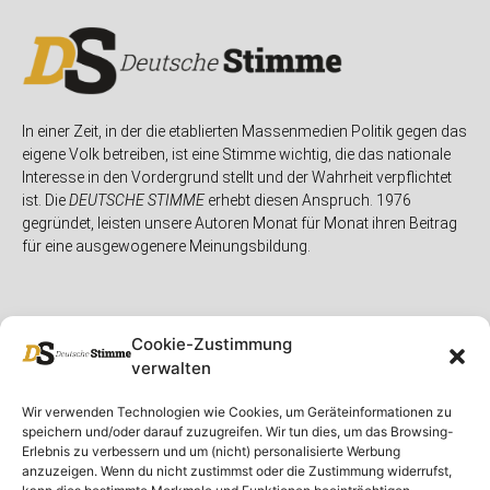
In einer Zeit, in der die etablierten Massenmedien Politik gegen das
eigene Volk betreiben, ist eine Stimme wichtig, die das nationale
Interesse in den Vordergrund stellt und der Wahrheit verpflichtet
ist. Die
DEUTSCHE STIMME
erhebt diesen Anspruch. 1976
gegründet, leisten unsere Autoren Monat für Monat ihren Beitrag
für eine ausgewogenere Meinungsbildung.
Cookie-Zustimmung
verwalten
Unser Magazin
Rubriken
Rechtliches
Wir verwenden Technologien wie Cookies, um Geräteinformationen zu
speichern und/oder darauf zuzugreifen. Wir tun dies, um das Browsing-
Spenden
Deutschland
Rechtliche Hinweise
Erlebnis zu verbessern und um (nicht) personalisierte Werbung
anzuzeigen. Wenn du nicht zustimmst oder die Zustimmung widerrufst,
Ausgaben
Ausland
Impressum