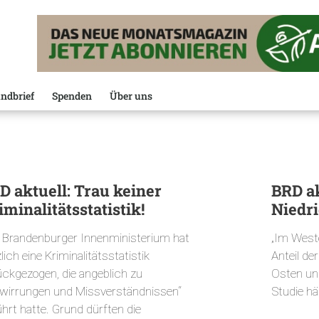
ndbrief
Spenden
Über uns
D aktuell: Trau keiner
BRD ak
iminalitätsstatistik!
Niedri
 Brandenburger Innenministerium hat
„Im Weste
lich eine Kriminalitätsstatistik
Anteil der
ückgezogen, die angeblich zu
Osten un
rwirrungen und Missverständnissen“
Studie h
hrt hatte. Grund dürften die