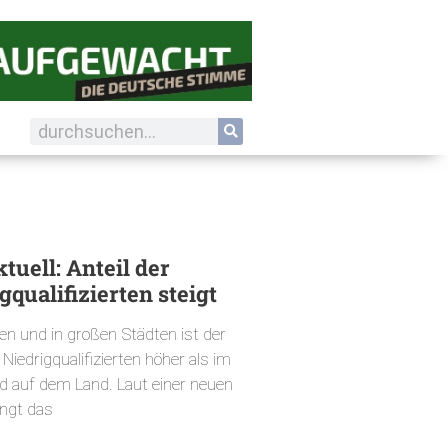
tuell: Anteil der
gqualifizierten steigt
n und in großen Städten ist der
 Niedrigqualifizierten höher als im
d auf dem Land. Laut einer neuen
ängt das