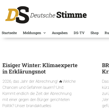
Startseite
Meldungen
Ausgaben
DS-TV
Shop
Ru
Eisiger Winter: Klimaexperte
BR
in Erklärungsnot
Kr
2026, das Jahr der Abrechnung! 🔥Welche
Das
Chancen und Gefahren lauern? Und:
kürz
Kommt endlich die Zeit der Abrechnung
zur
mit einer gegen den Bürger gerichteten
„Ve
Politik? Unser brandaktuelles
gefü