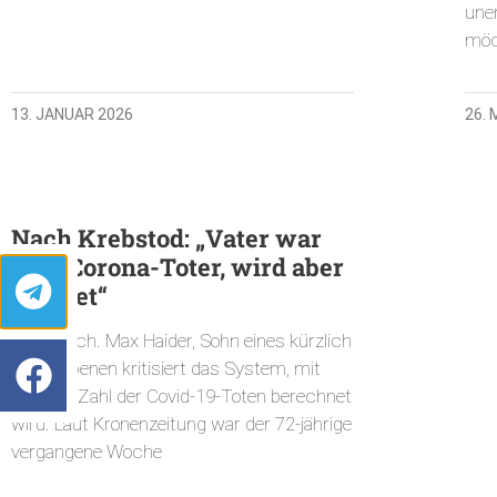
une
möc
13. JANUAR 2026
26.
Nach Krebstod: „Vater war
kein Corona-Toter, wird aber
gelistet“
Österreich. Max Haider, Sohn eines kürzlich
Verstorbenen kritisiert das System, mit
dem die Zahl der Covid-19-Toten berechnet
wird. Laut Kronenzeitung war der 72-jährige
vergangene Woche