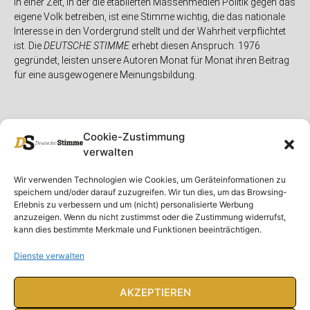
In einer Zeit, in der die etablierten Massenmedien Politik gegen das
eigene Volk betreiben, ist eine Stimme wichtig, die das nationale
Interesse in den Vordergrund stellt und der Wahrheit verpflichtet
ist. Die
DEUTSCHE STIMME
erhebt diesen Anspruch. 1976
gegründet, leisten unsere Autoren Monat für Monat ihren Beitrag
für eine ausgewogenere Meinungsbildung.
Cookie-Zustimmung
verwalten
Unser Magazin
Rubriken
Rechtliches
Wir verwenden Technologien wie Cookies, um Geräteinformationen zu
speichern und/oder darauf zuzugreifen. Wir tun dies, um das Browsing-
Spenden
Deutschland
Rechtliche Hinweise
Erlebnis zu verbessern und um (nicht) personalisierte Werbung
anzuzeigen. Wenn du nicht zustimmst oder die Zustimmung widerrufst,
Ausgaben
Ausland
Impressum
kann dies bestimmte Merkmale und Funktionen beeinträchtigen.
DS-TV
Gespräch
Datenschutzerklärung
Abonnieren
Opposition
Dienste verwalten
Rundbrief
Panorama
Über uns
Feuilleton
AKZEPTIEREN
Intern