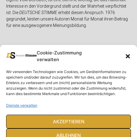
Interesse in den Vordergrund stellt und der Wahrheit verpflichtet
ist. Die
DEUTSCHE STIMME
erhebt diesen Anspruch. 1976
gegründet, leisten unsere Autoren Monat für Monat ihren Beitrag
für eine ausgewogenere Meinungsbildung.
Cookie-Zustimmung
verwalten
Unser Magazin
Rubriken
Rechtliches
Wir verwenden Technologien wie Cookies, um Geräteinformationen zu
speichern und/oder darauf zuzugreifen. Wir tun dies, um das Browsing-
Spenden
Deutschland
Rechtliche Hinweise
Erlebnis zu verbessern und um (nicht) personalisierte Werbung
anzuzeigen. Wenn du nicht zustimmst oder die Zustimmung widerrufst,
Ausgaben
Ausland
Impressum
kann dies bestimmte Merkmale und Funktionen beeinträchtigen.
DS-TV
Gespräch
Datenschutzerklärung
Abonnieren
Opposition
Dienste verwalten
Rundbrief
Panorama
Über uns
Feuilleton
AKZEPTIEREN
Intern
ABLEHNEN