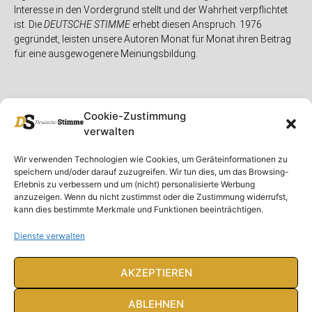
Interesse in den Vordergrund stellt und der Wahrheit verpflichtet
ist. Die
DEUTSCHE STIMME
erhebt diesen Anspruch. 1976
gegründet, leisten unsere Autoren Monat für Monat ihren Beitrag
für eine ausgewogenere Meinungsbildung.
Cookie-Zustimmung
verwalten
Unser Magazin
Rubriken
Rechtliches
Wir verwenden Technologien wie Cookies, um Geräteinformationen zu
speichern und/oder darauf zuzugreifen. Wir tun dies, um das Browsing-
Spenden
Deutschland
Rechtliche Hinweise
Erlebnis zu verbessern und um (nicht) personalisierte Werbung
anzuzeigen. Wenn du nicht zustimmst oder die Zustimmung widerrufst,
Ausgaben
Ausland
Impressum
kann dies bestimmte Merkmale und Funktionen beeinträchtigen.
DS-TV
Gespräch
Datenschutzerklärung
Abonnieren
Opposition
Dienste verwalten
Rundbrief
Panorama
Über uns
Feuilleton
AKZEPTIEREN
Intern
ABLEHNEN