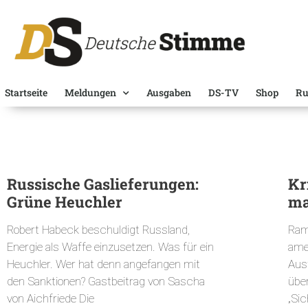
Startseite
Meldungen
Ausgaben
DS-TV
Shop
Ru
Russische Gaslieferungen:
Kr
Grüne Heuchler
ma
Robert Habeck beschuldigt Russland,
Ram
Energie als Waffe einzusetzen. Was für ein
ame
Heuchler. Wer hat denn angefangen mit
Aus
den Sanktionen? Gastbeitrag von Sascha
übe
von Aichfriede Die
„Si