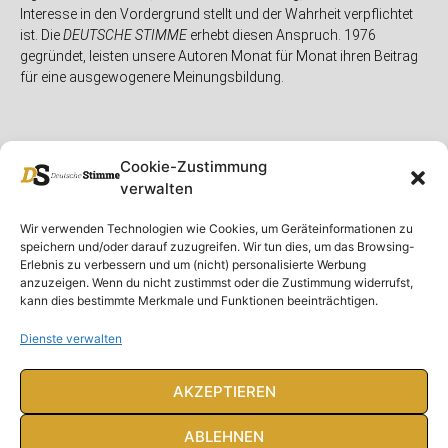
Interesse in den Vordergrund stellt und der Wahrheit verpflichtet
ist. Die
DEUTSCHE STIMME
erhebt diesen Anspruch. 1976
gegründet, leisten unsere Autoren Monat für Monat ihren Beitrag
für eine ausgewogenere Meinungsbildung.
Cookie-Zustimmung
verwalten
Unser Magazin
Rubriken
Rechtliches
Wir verwenden Technologien wie Cookies, um Geräteinformationen zu
speichern und/oder darauf zuzugreifen. Wir tun dies, um das Browsing-
Spenden
Deutschland
Rechtliche Hinweise
Erlebnis zu verbessern und um (nicht) personalisierte Werbung
anzuzeigen. Wenn du nicht zustimmst oder die Zustimmung widerrufst,
Ausgaben
Ausland
Impressum
kann dies bestimmte Merkmale und Funktionen beeinträchtigen.
DS-TV
Gespräch
Datenschutzerklärung
Abonnieren
Opposition
Dienste verwalten
Rundbrief
Panorama
Über uns
Feuilleton
AKZEPTIEREN
Intern
ABLEHNEN