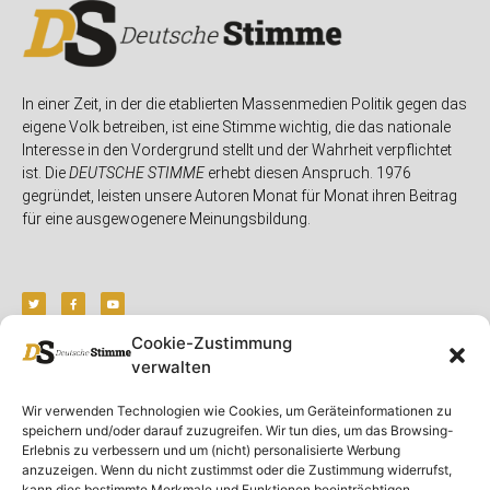
In einer Zeit, in der die etablierten Massenmedien Politik gegen das
eigene Volk betreiben, ist eine Stimme wichtig, die das nationale
Interesse in den Vordergrund stellt und der Wahrheit verpflichtet
ist. Die
DEUTSCHE STIMME
erhebt diesen Anspruch. 1976
gegründet, leisten unsere Autoren Monat für Monat ihren Beitrag
für eine ausgewogenere Meinungsbildung.
Cookie-Zustimmung
verwalten
Unser Magazin
Rubriken
Rechtliches
Wir verwenden Technologien wie Cookies, um Geräteinformationen zu
Spenden
Deutschland
Rechtliche Hinweise
speichern und/oder darauf zuzugreifen. Wir tun dies, um das Browsing-
Ausgaben
Ausland
Impressum
Erlebnis zu verbessern und um (nicht) personalisierte Werbung
anzuzeigen. Wenn du nicht zustimmst oder die Zustimmung widerrufst,
DS-TV
Gespräch
Datenschutzerklärung
kann dies bestimmte Merkmale und Funktionen beeinträchtigen.