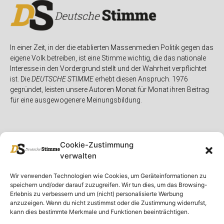
In einer Zeit, in der die etablierten Massenmedien Politik gegen das
eigene Volk betreiben, ist eine Stimme wichtig, die das nationale
Interesse in den Vordergrund stellt und der Wahrheit verpflichtet
ist. Die
DEUTSCHE STIMME
erhebt diesen Anspruch. 1976
gegründet, leisten unsere Autoren Monat für Monat ihren Beitrag
für eine ausgewogenere Meinungsbildung.
Cookie-Zustimmung
verwalten
Unser Magazin
Rubriken
Rechtliches
Wir verwenden Technologien wie Cookies, um Geräteinformationen zu
speichern und/oder darauf zuzugreifen. Wir tun dies, um das Browsing-
Spenden
Deutschland
Rechtliche Hinweise
Erlebnis zu verbessern und um (nicht) personalisierte Werbung
anzuzeigen. Wenn du nicht zustimmst oder die Zustimmung widerrufst,
Ausgaben
Ausland
Impressum
kann dies bestimmte Merkmale und Funktionen beeinträchtigen.
DS-TV
Gespräch
Datenschutzerklärung