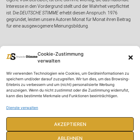
Interesse in den Vordergrund stellt und der Wahrheit verpflichtet
ist. Die
DEUTSCHE STIMME
erhebt diesen Anspruch. 1976
gegründet, leisten unsere Autoren Monat für Monat ihren Beitrag
für eine ausgewogenere Meinungsbildung.
Cookie-Zustimmung
verwalten
Unser Magazin
Rubriken
Rechtliches
Wir verwenden Technologien wie Cookies, um Geräteinformationen zu
speichern und/oder darauf zuzugreifen. Wir tun dies, um das Browsing-
Spenden
Deutschland
Rechtliche Hinweise
Erlebnis zu verbessern und um (nicht) personalisierte Werbung
anzuzeigen. Wenn du nicht zustimmst oder die Zustimmung widerrufst,
Ausgaben
Ausland
Impressum
kann dies bestimmte Merkmale und Funktionen beeinträchtigen.
DS-TV
Gespräch
Datenschutzerklärung
Abonnieren
Opposition
Dienste verwalten
Rundbrief
Panorama
Über uns
Feuilleton
AKZEPTIEREN
Intern
ABLEHNEN