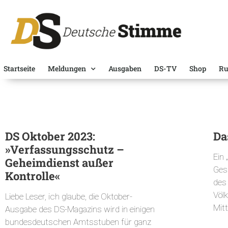
Startseite
Meldungen
Ausgaben
DS-TV
Shop
Ru
DS Oktober 2023:
Da
»Verfassungsschutz –
Ein 
Geheimdienst außer
Ges
Kontrolle«
des
Völ
Liebe Leser, ich glaube, die Oktober-
Mit
Ausgabe des DS-Magazins wird in einigen
bundesdeutschen Amtsstuben für ganz