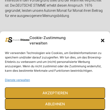
Interesse in den Vordergrund stellt und der Wahrheit verpflichtet
ist. Die
DEUTSCHE STIMME
erhebt diesen Anspruch. 1976
gegründet, leisten unsere Autoren Monat für Monat ihren Beitrag
für eine ausgewogenere Meinungsbildung.
Cookie-Zustimmung
verwalten
Unser Magazin
Rubriken
Rechtliches
Wir verwenden Technologien wie Cookies, um Geräteinformationen zu
speichern und/oder darauf zuzugreifen. Wir tun dies, um das Browsing-
Spenden
Deutschland
Rechtliche Hinweise
Erlebnis zu verbessern und um (nicht) personalisierte Werbung
anzuzeigen. Wenn du nicht zustimmst oder die Zustimmung widerrufst,
Ausgaben
Ausland
Impressum
kann dies bestimmte Merkmale und Funktionen beeinträchtigen.
DS-TV
Gespräch
Datenschutzerklärung
Abonnieren
Opposition
Dienste verwalten
Rundbrief
Panorama
Über uns
Feuilleton
AKZEPTIEREN
Intern
ABLEHNEN