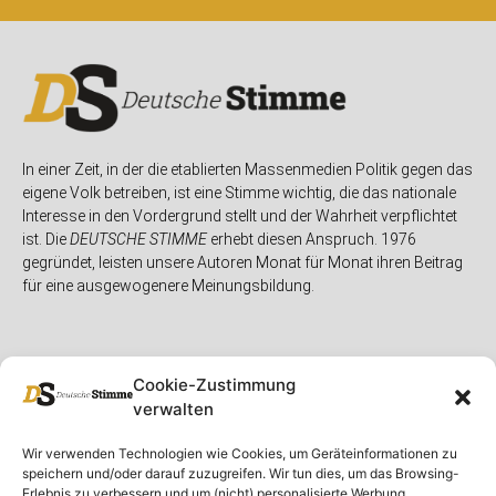
In einer Zeit, in der die etablierten Massenmedien Politik gegen das
eigene Volk betreiben, ist eine Stimme wichtig, die das nationale
Interesse in den Vordergrund stellt und der Wahrheit verpflichtet
ist. Die
DEUTSCHE STIMME
erhebt diesen Anspruch. 1976
gegründet, leisten unsere Autoren Monat für Monat ihren Beitrag
für eine ausgewogenere Meinungsbildung.
Cookie-Zustimmung
verwalten
Unser Magazin
Rubriken
Rechtliches
Wir verwenden Technologien wie Cookies, um Geräteinformationen zu
speichern und/oder darauf zuzugreifen. Wir tun dies, um das Browsing-
Spenden
Deutschland
Rechtliche Hinweise
Erlebnis zu verbessern und um (nicht) personalisierte Werbung