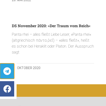
DS November 2020: »Der Traum vom Reich«
Panta rhei – alles fließt Liebe Leser, »Panta rhei«
(altgriechisch πάντα ῥεῖ) – »alles fließt«, heißt
es schon bei Heraklit oder Platon. Der Ausspruch
sagt
30. OKTOBER 2020