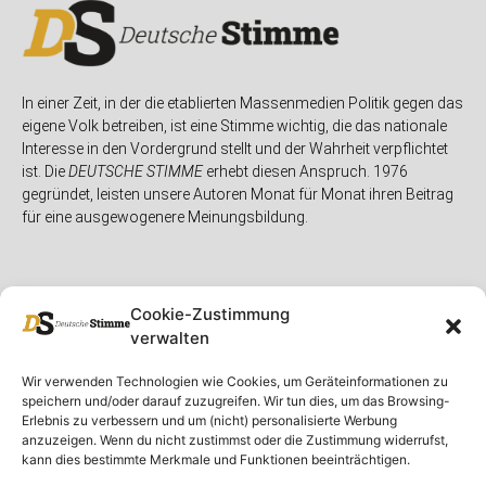
In einer Zeit, in der die etablierten Massenmedien Politik gegen das
eigene Volk betreiben, ist eine Stimme wichtig, die das nationale
Interesse in den Vordergrund stellt und der Wahrheit verpflichtet
ist. Die
DEUTSCHE STIMME
erhebt diesen Anspruch. 1976
gegründet, leisten unsere Autoren Monat für Monat ihren Beitrag
für eine ausgewogenere Meinungsbildung.
Cookie-Zustimmung
verwalten
Unser Magazin
Rubriken
Rechtliches
Wir verwenden Technologien wie Cookies, um Geräteinformationen zu
speichern und/oder darauf zuzugreifen. Wir tun dies, um das Browsing-
Spenden
Deutschland
Rechtliche Hinweise
Erlebnis zu verbessern und um (nicht) personalisierte Werbung
anzuzeigen. Wenn du nicht zustimmst oder die Zustimmung widerrufst,
Ausgaben
Ausland
Impressum
kann dies bestimmte Merkmale und Funktionen beeinträchtigen.
DS-TV
Gespräch
Datenschutzerklärung