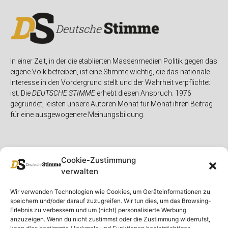
In einer Zeit, in der die etablierten Massenmedien Politik gegen das
eigene Volk betreiben, ist eine Stimme wichtig, die das nationale
Interesse in den Vordergrund stellt und der Wahrheit verpflichtet
ist. Die
DEUTSCHE STIMME
erhebt diesen Anspruch. 1976
gegründet, leisten unsere Autoren Monat für Monat ihren Beitrag
für eine ausgewogenere Meinungsbildung.
Cookie-Zustimmung
verwalten
Unser Magazin
Rubriken
Rechtliches
Wir verwenden Technologien wie Cookies, um Geräteinformationen zu
speichern und/oder darauf zuzugreifen. Wir tun dies, um das Browsing-
Spenden
Deutschland
Rechtliche Hinweise
Erlebnis zu verbessern und um (nicht) personalisierte Werbung
anzuzeigen. Wenn du nicht zustimmst oder die Zustimmung widerrufst,
Ausgaben
Ausland
Impressum