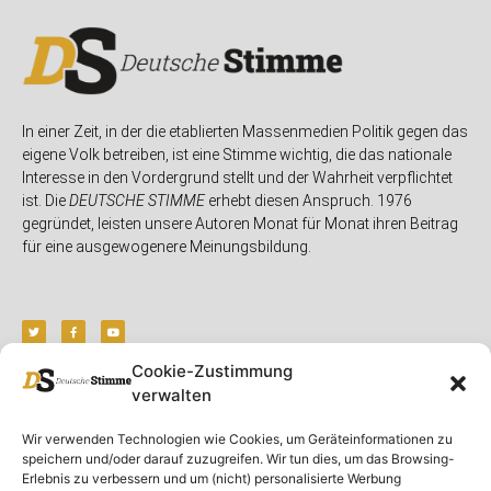
In einer Zeit, in der die etablierten Massenmedien Politik gegen das
eigene Volk betreiben, ist eine Stimme wichtig, die das nationale
Interesse in den Vordergrund stellt und der Wahrheit verpflichtet
ist. Die
DEUTSCHE STIMME
erhebt diesen Anspruch. 1976
gegründet, leisten unsere Autoren Monat für Monat ihren Beitrag
für eine ausgewogenere Meinungsbildung.
Cookie-Zustimmung
verwalten
Unser Magazin
Rubriken
Rechtliches
Wir verwenden Technologien wie Cookies, um Geräteinformationen zu
Spenden
Deutschland
Rechtliche Hinweise
speichern und/oder darauf zuzugreifen. Wir tun dies, um das Browsing-
Ausgaben
Ausland
Impressum
Erlebnis zu verbessern und um (nicht) personalisierte Werbung