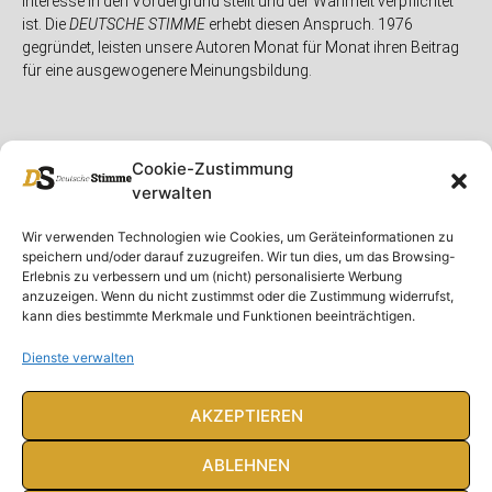
Interesse in den Vordergrund stellt und der Wahrheit verpflichtet
ist. Die
DEUTSCHE STIMME
erhebt diesen Anspruch. 1976
gegründet, leisten unsere Autoren Monat für Monat ihren Beitrag
für eine ausgewogenere Meinungsbildung.
Cookie-Zustimmung
verwalten
Unser Magazin
Rubriken
Rechtliches
Wir verwenden Technologien wie Cookies, um Geräteinformationen zu
speichern und/oder darauf zuzugreifen. Wir tun dies, um das Browsing-
Spenden
Deutschland
Rechtliche Hinweise
Erlebnis zu verbessern und um (nicht) personalisierte Werbung
anzuzeigen. Wenn du nicht zustimmst oder die Zustimmung widerrufst,
Ausgaben
Ausland
Impressum
kann dies bestimmte Merkmale und Funktionen beeinträchtigen.
DS-TV
Gespräch
Datenschutzerklärung
Abonnieren
Opposition
Dienste verwalten
Rundbrief
Panorama
Über uns
Feuilleton
AKZEPTIEREN
Intern
ABLEHNEN