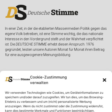
In einer Zeit, in der die etablierten Massenmedien Politik gegen das
eigene Volk betreiben, ist eine Stimme wichtig, die das nationale
Interesse in den Vordergrund stellt und der Wahrheit verpflichtet
ist. Die
DEUTSCHE STIMME
erhebt diesen Anspruch. 1976
gegründet, leisten unsere Autoren Monat für Monat ihren Beitrag
für eine ausgewogenere Meinungsbildung.
Cookie-Zustimmung
verwalten
Unser Magazin
Rubriken
Rechtliches
Wir verwenden Technologien wie Cookies, um Geräteinformationen zu
speichern und/oder darauf zuzugreifen. Wir tun dies, um das Browsing-
Spenden
Deutschland
Rechtliche Hinweise
Erlebnis zu verbessern und um (nicht) personalisierte Werbung
anzuzeigen. Wenn du nicht zustimmst oder die Zustimmung widerrufst,
Ausgaben
Ausland
Impressum
kann dies bestimmte Merkmale und Funktionen beeinträchtigen.