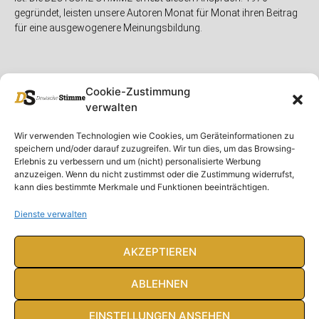
gegründet, leisten unsere Autoren Monat für Monat ihren Beitrag
für eine ausgewogenere Meinungsbildung.
Cookie-Zustimmung
verwalten
Unser Magazin
Rubriken
Rechtliches
Wir verwenden Technologien wie Cookies, um Geräteinformationen zu
speichern und/oder darauf zuzugreifen. Wir tun dies, um das Browsing-
Spenden
Deutschland
Rechtliche Hinweise
Erlebnis zu verbessern und um (nicht) personalisierte Werbung
anzuzeigen. Wenn du nicht zustimmst oder die Zustimmung widerrufst,
Ausgaben
Ausland
Impressum
kann dies bestimmte Merkmale und Funktionen beeinträchtigen.
DS-TV
Gespräch
Datenschutzerklärung
Abonnieren
Opposition
Dienste verwalten
Rundbrief
Panorama
Über uns
Feuilleton
AKZEPTIEREN
Intern
ABLEHNEN
EINSTELLUNGEN ANSEHEN