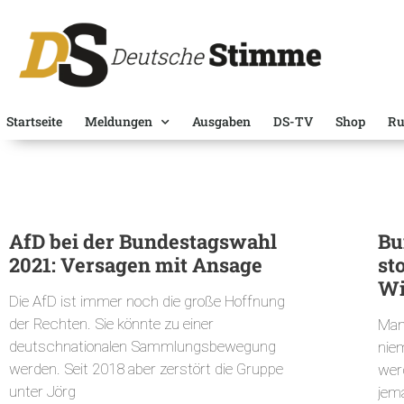
Startseite
Meldungen
Ausgaben
DS-TV
Shop
Ru
AfD bei der Bundestagswahl
Bu
2021: Versagen mit Ansage
st
Wi
Die AfD ist immer noch die große Hoffnung
der Rechten. Sie könnte zu einer
Man
deutschnationalen Sammlungsbewegung
nie
werden. Seit 2018 aber zerstört die Gruppe
wer
unter Jörg
jem