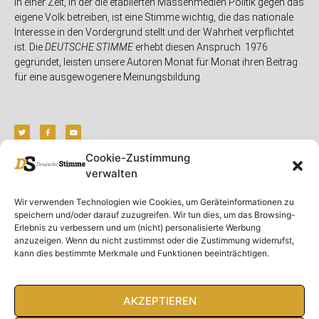
In einer Zeit, in der die etablierten Massenmedien Politik gegen das
eigene Volk betreiben, ist eine Stimme wichtig, die das nationale
Interesse in den Vordergrund stellt und der Wahrheit verpflichtet
ist. Die
DEUTSCHE STIMME
erhebt diesen Anspruch. 1976
gegründet, leisten unsere Autoren Monat für Monat ihren Beitrag
für eine ausgewogenere Meinungsbildung.
Cookie-Zustimmung
verwalten
Unser Magazin
Rubriken
Rechtliches
Wir verwenden Technologien wie Cookies, um Geräteinformationen zu
Spenden
Deutschland
Rechtliche Hinweise
speichern und/oder darauf zuzugreifen. Wir tun dies, um das Browsing-
Ausgaben
Ausland
Impressum
Erlebnis zu verbessern und um (nicht) personalisierte Werbung
anzuzeigen. Wenn du nicht zustimmst oder die Zustimmung widerrufst,
DS-TV
Gespräch
Datenschutzerklärung
kann dies bestimmte Merkmale und Funktionen beeinträchtigen.
Abonnieren
Opposition
Rundbrief
Panorama
Über uns
Feuilleton
AKZEPTIEREN
Intern