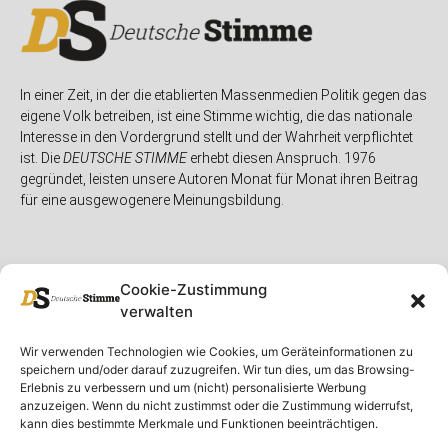
In einer Zeit, in der die etablierten Massenmedien Politik gegen das
eigene Volk betreiben, ist eine Stimme wichtig, die das nationale
Interesse in den Vordergrund stellt und der Wahrheit verpflichtet
ist. Die
DEUTSCHE STIMME
erhebt diesen Anspruch. 1976
gegründet, leisten unsere Autoren Monat für Monat ihren Beitrag
für eine ausgewogenere Meinungsbildung.
Cookie-Zustimmung
verwalten
Unser Magazin
Rubriken
Rechtliches
Wir verwenden Technologien wie Cookies, um Geräteinformationen zu
speichern und/oder darauf zuzugreifen. Wir tun dies, um das Browsing-
Spenden
Deutschland
Rechtliche Hinweise
Erlebnis zu verbessern und um (nicht) personalisierte Werbung
anzuzeigen. Wenn du nicht zustimmst oder die Zustimmung widerrufst,
Ausgaben
Ausland
Impressum
kann dies bestimmte Merkmale und Funktionen beeinträchtigen.
DS-TV
Gespräch
Datenschutzerklärung