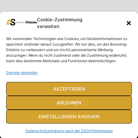
Cookie-Zustimmung
verwalten
Unser Magazin
Rubriken
Rechtliches
Wir verwenden Technologien wie Cookies, um Geräteinformationen zu
speichern und/oder darauf zuzugreifen. Wir tun dies, um das Browsing-
Spenden
Deutschland
Rechtliche Hinweise
Erlebnis zu verbessern und um (nicht) personalisierte Werbung
anzuzeigen. Wenn du nicht zustimmst oder die Zustimmung widerrufst,
Ausgaben
Ausland
Impressum
kann dies bestimmte Merkmale und Funktionen beeinträchtigen.
DS-TV
Gespräch
Datenschutzerklärung
Abonnieren
Opposition
Dienste verwalten
Rundbrief
Panorama
Über uns
Feuilleton
AKZEPTIEREN
Intern
ABLEHNEN
EINSTELLUNGEN ANSEHEN
© Deutsche Stimme 2020. Alle Rechte vorbehalten
Datenschutzerklärung nach der DSGVO
Impressum