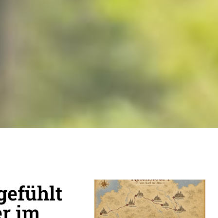
gefühlt
r im