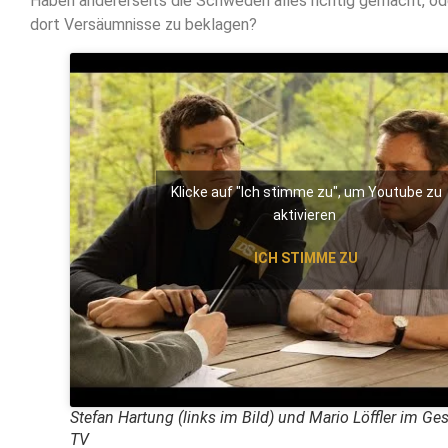
Haben andererseits die Schweden alles richtig gemacht, od
dort Versäumnisse zu beklagen?
Klicke auf "Ich stimme zu", um Youtube zu
aktivieren
ICH STIMME ZU
Stefan Hartung (links im Bild) und Mario Löffler im Ge
TV