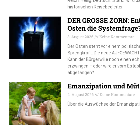
Reich. Heilig. Deutsch. Stark.“ wird 
historischen Reisebegleiter.
DER GROSSE ZORN: Ent
Osten die Systemfrage
3. August 2026
Keine Kommentare
Der Osten steht vor einem politisch
Sprengkraft. Die neue AUFGEWACHT
Kann der Bürgerwille noch einen e
erzwingen – oder wird er vom Estab
abgefangen?
Emanzipation und Mütt
2. August 2026
Keine Kommentare
Über die Auswüchse der Emanzipat