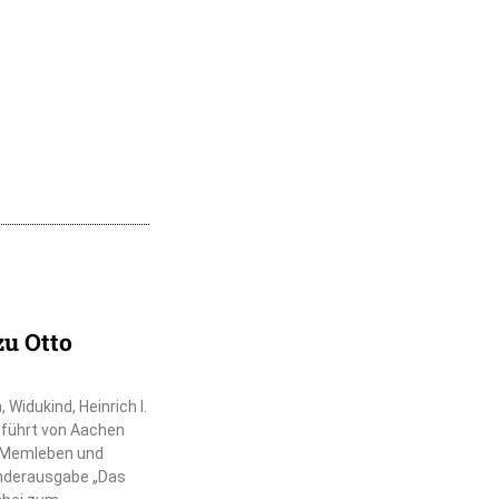
zu Otto
Widukind, Heinrich I.
r führt von Aachen
, Memleben und
nderausgabe „Das