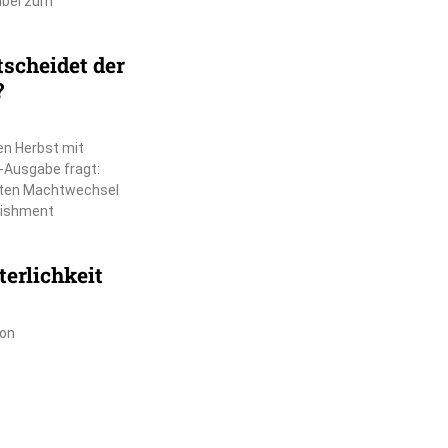
dabei zum
scheidet der
?
en Herbst mit
-Ausgabe fragt:
chten Machtwechsel
lishment
erlichkeit
ion