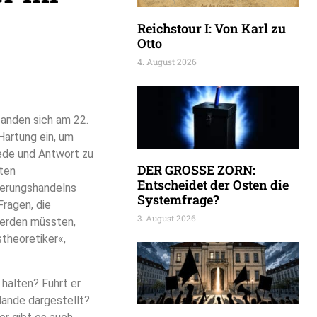
Reichstour I: Von Karl zu
Otto
4. August 2026
fanden sich am 22.
Hartung ein, um
ede und Antwort zu
DER GROSSE ZORN:
hten
Entscheidet der Osten die
ierungshandelns
Systemfrage?
ragen, die
3. August 2026
 werden müssten,
stheoretiker«,
halten? Führt er
lande dargestellt?