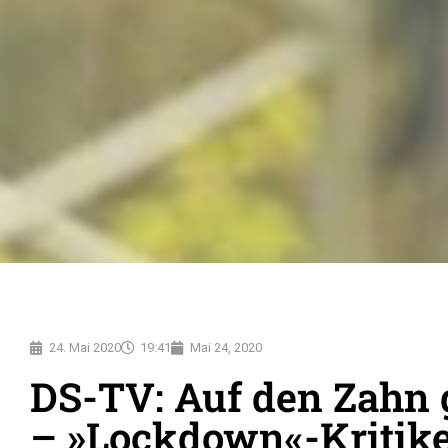
24. Mai 2020
19:41
Mai 24, 2020
DS-TV: Auf den Zahn 
– »Lockdown«-Kritike