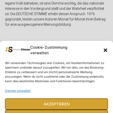
eigene Volk betreiben, ist eine Stimme wichtig, die das nationale
Interesse in den Vordergrund stellt und der Wahrheit verpflichtet
ist. Die
DEUTSCHE STIMME
erhebt diesen Anspruch. 1976
gegründet, leisten unsere Autoren Monat für Monat ihren Beitrag
für eine ausgewogenere Meinungsbildung.
Cookie-Zustimmung
verwalten
Unser Magazin
Rubriken
Rechtliches
Wir verwenden Technologien wie Cookies, um Geräteinformationen zu
speichern und/oder darauf zuzugreifen. Wir tun dies, um das Browsing-
Spenden
Deutschland
Rechtliche Hinweise
Erlebnis zu verbessern und um (nicht) personalisierte Werbung
anzuzeigen. Wenn du nicht zustimmst oder die Zustimmung widerrufst,
Ausgaben
Ausland
Impressum
kann dies bestimmte Merkmale und Funktionen beeinträchtigen.
DS-TV
Gespräch
Datenschutzerklärung
Abonnieren
Opposition
Dienste verwalten
Rundbrief
Panorama
Über uns
Feuilleton
AKZEPTIEREN
Intern