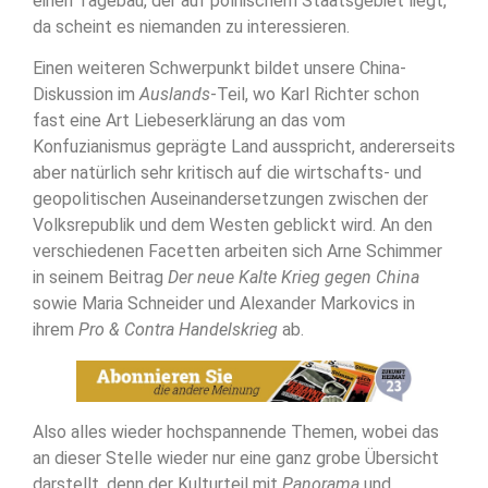
einen Tagebau, der auf polnischem Staatsgebiet liegt,
da scheint es niemanden zu interessieren.
Einen weiteren Schwerpunkt bildet unsere China-
Diskussion im
Auslands
-Teil, wo Karl Richter schon
fast eine Art Liebeserklärung an das vom
Konfuzianismus geprägte Land ausspricht, andererseits
aber natürlich sehr kritisch auf die wirtschafts- und
geopolitischen Auseinandersetzungen zwischen der
Volksrepublik und dem Westen geblickt wird. An den
verschiedenen Facetten arbeiten sich Arne Schimmer
in seinem Beitrag
Der neue Kalte Krieg gegen China
sowie Maria Schneider und Alexander Markovics in
ihrem
Pro & Contra Handelskrieg
ab.
Also alles wieder hochspannende Themen, wobei das
an dieser Stelle wieder nur eine ganz grobe Übersicht
darstellt, denn der Kulturteil mit
Panorama
und