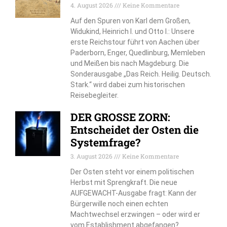
4. August 2026
Keine Kommentare
Auf den Spuren von Karl dem Großen,
Widukind, Heinrich I. und Otto I.: Unsere
erste Reichstour führt von Aachen über
Paderborn, Enger, Quedlinburg, Memleben
und Meißen bis nach Magdeburg. Die
Sonderausgabe „Das Reich. Heilig. Deutsch.
Stark.“ wird dabei zum historischen
Reisebegleiter.
DER GROSSE ZORN:
Entscheidet der Osten die
Systemfrage?
3. August 2026
Keine Kommentare
Der Osten steht vor einem politischen
Herbst mit Sprengkraft. Die neue
AUFGEWACHT-Ausgabe fragt: Kann der
Bürgerwille noch einen echten
Machtwechsel erzwingen – oder wird er
vom Establishment abgefangen?