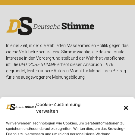
In einer Zeit, in der die etablierten Massenmedien Politik gegen das
eigene Volk betreiben, ist eine Stimme wichtig, die das nationale
Interesse in den Vordergrund stellt und der Wahrheit verpflichtet
ist. Die
DEUTSCHE STIMME
erhebt diesen Anspruch. 1976
gegründet, leisten unsere Autoren Monat für Monat ihren Beitrag
für eine ausgewogenere Meinungsbildung.
Cookie-Zustimmung
verwalten
Unser Magazin
Rubriken
Rechtliches
Wir verwenden Technologien wie Cookies, um Geräteinformationen zu
speichern und/oder darauf zuzugreifen. Wir tun dies, um das Browsing-
Spenden
Deutschland
Rechtliche Hinweise
Erlebnis zu verbessern und um (nicht) personalisierte Werbung