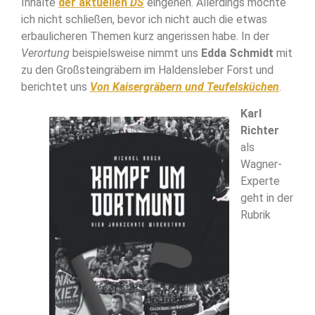
Inhalte
der aktuellen
DS
eingehen. Allerdings möchte
ich nicht schließen, bevor ich nicht auch die etwas
erbaulicheren Themen kurz angerissen habe. In der
Verortung
beispielsweise nimmt uns
Edda Schmidt
mit
zu den Großsteingräbern im Haldensleber Forst und
berichtet uns
Von Kaisergräbern und Teufelsküchen
.
Karl
Richter
als
Wagner-
Experte
geht in der
Rubrik