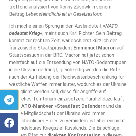
treffend analysiert von Ronny Zasowk in seinem
Beitrag
Lebensfeindlichkeit in Gesetzesform
.
Ich mache einen Sprung in den Auslandsteil:
»NATO
bedeutet Krieg«
, meint auch Karl Richter. Sein Beitrag
kommt zur rechten Zeit, war doch erst kürzlich der
französische Staatspräsident
Emmanuel Macron
auf
Staatsbesuch in der BRD. Macron hat jetzt schon
mehrfach auf die Entsendung von NATO-Bodentruppen
in die Ukraine gedrängt, gleichzeitig werden die Rufe
nach der Aufhebung der Reichweitenbeschränkung für
westliche Waffen immer lauter, wodurch es der Ukraine
ermöglicht werden soll, diese für Angriffe auf
russisches Territorium einzusetzen. Parallel dazu läuft
das
NATO-Manöver »Steadfast Defender«
und die
NATO-Mitgliedschaft der Ukraine wird immer
wahrscheinlicher – dies zu verhindern, ist aber ein nicht
verhandelbares Kriegsziel Russlands. Die Einschläge
auf dem Pfad zur
direkten Konfrontation
in diesem