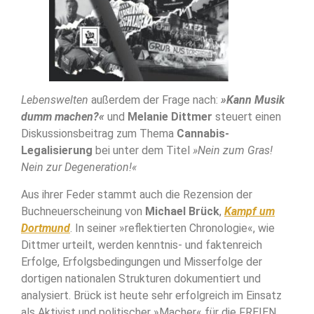
Lebenswelten
außerdem der Frage nach:
»Kann Musik
dumm machen?«
und
Melanie Dittmer
steuert einen
Diskussionsbeitrag zum Thema
Cannabis-
Legalisierung
bei unter dem Titel
»Nein zum Gras!
Nein zur Degeneration!«
Aus ihrer Feder stammt auch die Rezension der
Buchneuerscheinung von
Michael Brück
,
Kampf um
Dortmund
. In seiner »reflektierten Chronologie«, wie
Dittmer urteilt, werden kenntnis- und faktenreich
Erfolge, Erfolgsbedingungen und Misserfolge der
dortigen nationalen Strukturen dokumentiert und
analysiert. Brück ist heute sehr erfolgreich im Einsatz
als Aktivist und politischer »Macher« für die FREIEN