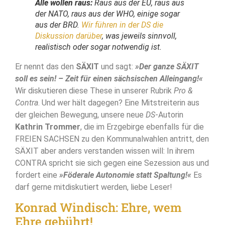
Alle wollen raus:
Raus aus der EU, raus aus
der NATO, raus aus der WHO, einige sogar
aus der BRD.
Wir führen in der
DS
die
Diskussion darüber
, was jeweils sinnvoll,
realistisch oder sogar notwendig ist.
Er nennt das den
SÄXIT
und sagt:
»Der ganze SÄXIT
soll es sein! – Zeit für einen sächsischen Alleingang!«
Wir diskutieren diese These in unserer Rubrik
Pro &
Contra
. Und wer hält dagegen? Eine Mitstreiterin aus
der gleichen Bewegung, unsere neue
DS
-Autorin
Kathrin Trommer
, die im Erzgebirge ebenfalls für die
FREIEN SACHSEN zu den Kommunalwahlen antritt, den
SÄXIT aber anders verstanden wissen will: In ihrem
CONTRA spricht sie sich gegen eine Sezession aus und
fordert eine
»Föderale Autonomie statt Spaltung!«
Es
darf gerne mitdiskutiert werden, liebe Leser!
Konrad Windisch: Ehre, wem
Ehre gebührt!