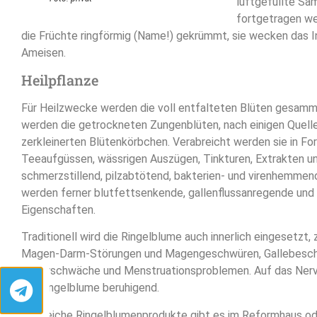
luftgefüllte Sa
fortgetragen we
die Früchte ringförmig (Name!) gekrümmt, sie wecken das I
Ameisen.
Heilpflanze
Für Heilzwecke werden die voll entfalteten Blüten gesam
werden die getrockneten Zungenblüten, nach einigen Quelle
zerkleinerten Blütenkörbchen. Verabreicht werden sie in Fo
Teeaufgüssen, wässrigen Auszügen, Tinkturen, Extrakten un
schmerzstillend, pilzabtötend, bakterien- und virenhemmen
werden ferner blutfettsenkende, gallenflussanregende un
Eigenschaften.
Traditionell wird die Ringelblume auch innerlich eingesetzt, 
Magen-Darm-Störungen und Magengeschwüren, Gallebesc
Leberschwäche und Menstruationsproblemen. Auf das Ner
die Ringelblume beruhigend.
Zahlreiche Ringelblumenprodukte gibt es im Reformhaus o