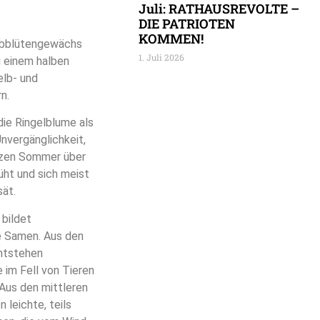
Juli: RATHAUSREVOLTE –
DIE PATRIOTEN
KOMMEN!
Korbblütengewächs
1. Juli 2026
u einem halben
elb- und
n.
 die Ringelblume als
nvergänglichkeit,
nzen Sommer über
üht und sich meist
sät.
 bildet
e Samen. Aus den
ntstehen
e im Fell von Tieren
 Aus den mittleren
 leichte, teils