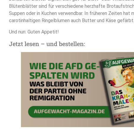
Blütenblätter sind für verschiedene herzhafte Brotaufstrich
Suppen oder in Kuchen verwendbar. In früheren Zeiten hat 
carotinhaltigen Ringelblumen auch Butter und Käse gefärbt
Und nun: Guten Appetit!
Jetzt lesen – und bestellen: