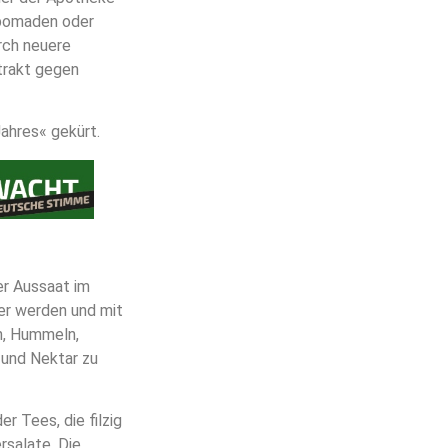
npomaden oder
rch neuere
trakt gegen
ahres« gekürt.
er Aussaat im
er werden und mit
n, Hummeln,
 und Nektar zu
r Tees, die filzig
rsalate. Die