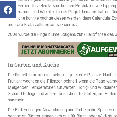
zu erwerben. In vielen kosmetischen Produkten wie Lippe
Zahncremes sind Wirkstoffe der Ringelblume enthalten. Du
Versuche konnte nachgewiesen werden, dass Calendula-Ex
mehrere Krebszellenarten wirksam ist.
2009 wurde die Ringelblume übrigens zur »Heilpflanze des J
In Garten und Küche
Die Ringelblume ist eine sehr pflegeleichte Pflanze. Nach d
Frühjahr wachsen die Pflanzen schnell, wenn die Tage wärm
steigenden Temperaturen aufwarten. Honig- und Wildbiene
Schmetterlinge und andere besuchen die Blüten, um Pollen
sammeln.
Die Blüten bringen Abwechslung und Farbe in die Speisen ode
behaarten Blätter eignen sich gut für Blatt- oder Wildkräute