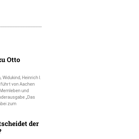
zu Otto
Widukind, Heinrich I.
r führt von Aachen
, Memleben und
nderausgabe „Das
dabei zum
scheidet der
?