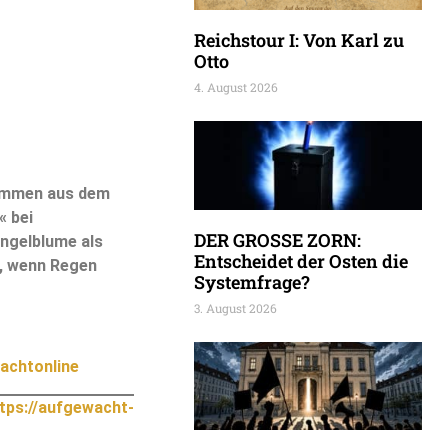
Reichstour I: Von Karl zu
Otto
4. August 2026
tammen aus dem
« bei
DER GROSSE ZORN:
ingelblume als
Entscheidet der Osten die
n, wenn Regen
Systemfrage?
3. August 2026
achtonline
tps://aufgewacht-