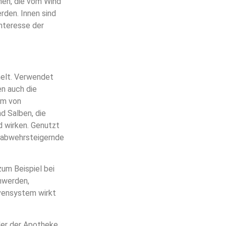
men, die vom Wind
rden. Innen sind
nteresse der
melt. Verwendet
n auch die
rm von
d Salben, die
d wirken. Genutzt
d abwehrsteigernde
zum Beispiel bei
hwerden,
vensystem wirkt
der der Apotheke