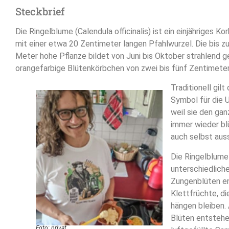
Steckbrief
Die Ringelblume (Calendula officinalis) ist ein einjähriges 
mit einer etwa 20 Zentimeter langen Pfahlwurzel. Die bis z
Meter hohe Pflanze bildet von Juni bis Oktober strahlend g
orangefarbige Blütenkörbchen von zwei bis fünf Zentimeter
Traditionell gilt
Symbol für die U
weil sie den ga
immer wieder bl
auch selbst aus
Die Ringelblume
unterschiedlich
Zungenblüten e
Klettfrüchte, di
hängen bleiben.
Blüten entstehen
Foto: privat