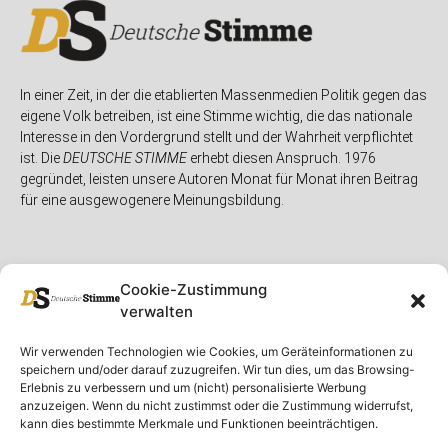
In einer Zeit, in der die etablierten Massenmedien Politik gegen das
eigene Volk betreiben, ist eine Stimme wichtig, die das nationale
Interesse in den Vordergrund stellt und der Wahrheit verpflichtet
ist. Die
DEUTSCHE STIMME
erhebt diesen Anspruch. 1976
gegründet, leisten unsere Autoren Monat für Monat ihren Beitrag
für eine ausgewogenere Meinungsbildung.
Cookie-Zustimmung
verwalten
Unser Magazin
Rubriken
Rechtliches
Wir verwenden Technologien wie Cookies, um Geräteinformationen zu
speichern und/oder darauf zuzugreifen. Wir tun dies, um das Browsing-
Spenden
Deutschland
Rechtliche Hinweise
Erlebnis zu verbessern und um (nicht) personalisierte Werbung
anzuzeigen. Wenn du nicht zustimmst oder die Zustimmung widerrufst,
Ausgaben
Ausland
Impressum
kann dies bestimmte Merkmale und Funktionen beeinträchtigen.
DS-TV
Gespräch
Datenschutzerklärung